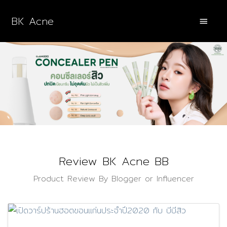
BK Acne
Review BK Acne BB
Product Review By Blogger or Influencer