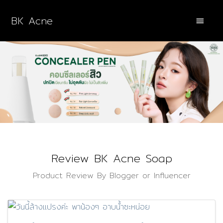
BK Acne
Review BK Acne Soap
Product Review By Blogger or Influencer