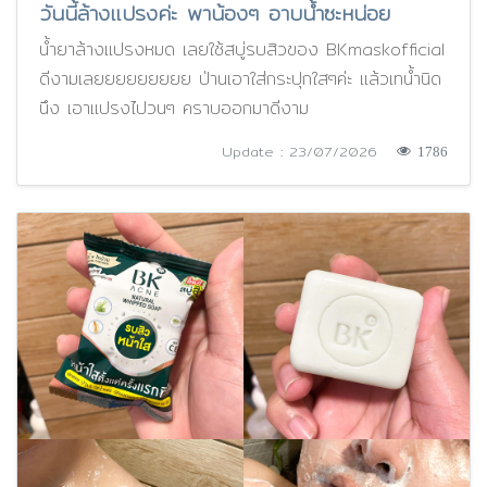
วันนี้ล้างแปรงค่ะ พาน้องๆ อาบน้ำซะหน่อย
น้ำยาล้างแปรงหมด เลยใช้สบู่รบสิวของ BKmaskofficial
ดีงามเลยยยยยยยยย ป่านเอาใส่กระปุกใสๆค่ะ แล้วเทน้ำนิด
นึง เอาแปรงไปวนๆ คราบออกมาดีงาม
Update : 23/07/2026
1786