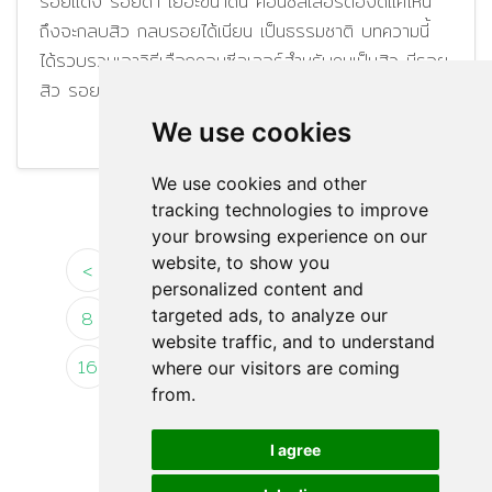
รอยแดง รอยดำ เยอะขนาดนี้ คอนซีลเลอร์ต้องดีแค่ไหน
ถึงจะกลบสิว กลบรอยได้เนียน เป็นธรรมชาติ บทความนี้
ได้รวบรวมเอาวิธีเลือกคอนซีลเลอร์สำหรับคนเป็นสิว มีรอย
สิว รอยดำ..
We use cookies
Update : 28/08/2023
37405
We use cookies and other
tracking technologies to improve
your browsing experience on our
website, to show you
<
1
2
3
4
5
6
7
personalized content and
targeted ads, to analyze our
8
9
10
11
12
13
14
15
website traffic, and to understand
16
17
18
19
20
21
22
23
where our visitors are coming
from.
24
25
26
27
28
>
I agree