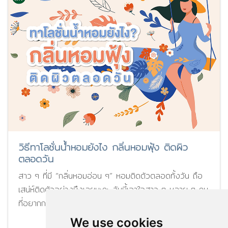
วิธีทาโลชั่นน้ำหอมยังไง กลิ่นหอมฟุ้ง ติดผิว
ตลอดวัน
สาว ๆ ที่มี “กลิ่นหอมอ่อน ๆ” หอมติดตัวตลอดทั้งวัน ถือ
เสน่ห์ติดตัวอย่างนึงเลยนะคะ วันนี้เอาใจสาว ๆ หลาย ๆ คน
ที่อยากกลิ่นหอมอ่อน ๆ
We use cookies
Update : 03/08/2022
2327