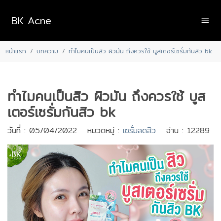
BK Acne
หน้าแรก
บทความ
ทำไมคนเป็นสิว ผิวมัน ถึงควรใช้ บูสเตอร์เซรั่มกันสิว bk
ทำไมคนเป็นสิว ผิวมัน ถึงควรใช้ บูส
เตอร์เซรั่มกันสิว bk
วันที่ : 05/04/2022 หมวดหมู่ :
เซรั่มลดสิว
อ่าน : 12289