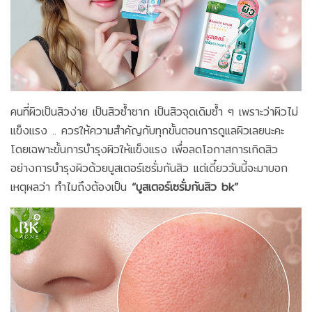
คนที่ผิวเป็นสิวง่าย เป็นสิวซ้ำซาก เป็นสิวจุดเดิมซ้ำ ๆ เพราะว่าผิวไม่
แข็งแรง .. ควรให้ความสำคัญกับทุกขั้นตอนการดูแลผิวเลยนะคะ
โดยเฉพาะขั้นการบำรุงผิวให้แข็งแรง เพื่อลดโอกาสการเกิดสิว
อย่างการบำรุงผิวด้วยบูสเตอร์เซรั่มกันสิว แต่เดี๋ยววันนี้จะมาบอก
เหตุผลว่า ทำไมถึงต้องเป็น
“บูสเตอร์เซรั่มกันสิว bk”