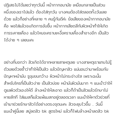
ปฏิเสธไม่ได้เลยว่าทุกวันนี้ หน้ากากอนามัย เหมือนกลายเป็นส่วน
หนึ่งของเราไปแล้ว ต้องใส่ทุกวัน บางคนต้องใส่ตลอดทั้งวันเลย
ด้วย แล้วก็อย่างที่หลาย ๆ คนรู้กันดีค่ะ ข้อเสียของหน้ากากอนามัย
คือ พอใส่แล้วจะเกิดการอับชื้น หน้ากากเสียดสีกับผิวหน้าทำให้เกิด
การระคายเคือง แล้วไหนจะคราบเหงื่อคราบเคื่องสำอางอีก เป็นสิว
ได้ง่าย ๆ เลยนะคะ
อย่างที่บอกว่า สิวเกิดได้จากหลายสาเหตุเลย บางสาเหตุเราแทบไม่รู้
ตัวเลยด้วยซ้ำว่าทำให้เป็นสิว แล้วปัญหาสิว แน่นอนว่ามาพร้อมกับ
ปัญหาหน้ามัน รูขุมขนกว้าง ผิวหน้าไม่กระจ่างใส เพราะฉะนั้น
สำหรับใครที่เป็นสิวง่าย เป็นสิวบ่อย หน้ามันผิวมันมาก ๆ แนะนำว่าให้
ดูแลผิวตัวเองให้ดี ล้างหน้าให้สะอาด แล้วก็ถ้าเป็นสิวแล้วรักษาไม่
หายสักที ใส่แมสกืแล้วแพ้แมสกอยู่ตลอดเวลา แนะนำให้หาตัวช่วยที่
เข้ามาช่วยรักษาสิวได้อย่างตรงจุดนะคะ สิวจะยุบไวขึ้น .. วันนี้
แนะนำคู่นี้เลย สบู่ลดสิว bk สูตรใหม่ แล้วก็โฟมล้างหน้าลดสิว bk