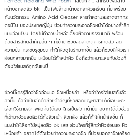
Perfect Relaxing Whip Foam
เลยนะคะ .. สำหรับโฟมล้าง
หน้าบอกลดสิว bk เป็นโฟมล้างหน้าบอกลาผิวเครียด ที่มาพร้อม
กับนวัตกรรม Amino Acid Cleaser สารทำความสะอาดจากกร
ดอมิโน ของประเทศญี่ปุ่น ช่วยทำความสะอาดผิวหน้าได้อย่างล้ำลึก
แบบอ่อนโยน โดยไม่ทำลายน้ำหล่อเลี้ยงผิวตามธรรมชาติ พร้อม
ด้วยสารสกัดสำคัญอื่น ๆ ที่เข้ามาช่วยลดสาเหตุการเกิดสิว ลด
ความมัน กระชับรูขุมขน ทำให้ผิวดูไบร์ทมากขึ้น แล้วก็ช่วยให้ผิวเรา
ผ่อนคลายมากขึ้น เหมือนได้ทำสปาผิว ซึ่งถือว่าเหมาะเลยกับช่วงที่
ต้องใส่แมสก์ทุกวันแบบี้
ช่วงนี้ใครรู้สึกว่าผิวอ่อนแอ ผิวเหนื่อยล้า หรือว่าใครใส่แมสก์แล้ว
สิวขึ้น ถือว่าเป็นอีกตัวช่วยสำคัญที่ช่วยลดปัญหาสิวได้ดีเลยนะคะ ..
เลือกใช้ตามสภาพผิวกันได้เลย ใครเป็นสิว หน้ามัน อยากได้ตัวช่วย
ที่เข้ามาช่วยลดสิวได้ทั้งสิวหน้า สิวหลัง แล้วก็ทำให้หน้าใสขึ้น ก็
แนะนำให้เลือกใช้สบู่ลดสิว bk เลย ส่วนใครที่รู้สึกว่าผิวอ่อนแอ ผิว
เหนื่อยล้า อยากได้ตัวช่วยทำความสะอาดผิว ที่ช่วยบอกลาผิวเครียด