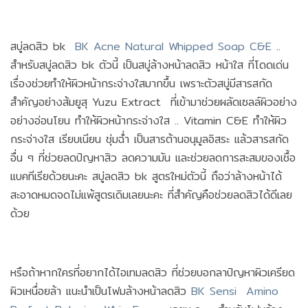
สบู่ลดสิว bk
BK Acne Natural Whipped Soap C&E
..
สำหรับสบู่ลดสิว bk ตัวนี้ เป็นสบู่ล้างหน้าลดสิว หน้าใส ที่โดดเด่น
เรื่องช่วยทำให้ผิวหน้ากระจ่างใสมากขึ้น เพราะตัวสบู่มีสารสกัด
สำคัญอย่างส้มยูสุ Yuzu Extract ที่เข้ามาช่วยผลัดเซลล์ผิวอย่าง
อย่างอ่อนโยน ทำให้ผิวหน้ากระจ่างใส .. Vitamin C&E ทำให้ผิว
กระจ่างใส เรียบเนียน ชุ่มฉ่ำ เป็นสารต้านอนุมูลอิสระ แล้วสารสกัด
อื่น ๆ ที่ช่วยลดปัญหาสิว ลดความมัน และช่วยลดการสะสมของเชื้อ
แบคทีเรียด้วยนะคะ สบู่ลดสิว bk สูตรใหม่ตัวนี้ ถือว่าล้างหน้าได้
สะอาดหมดจดไม่แพ้สูตรเดิมเลยนะคะ ที่สำคัญคือช่วยลดสิวได้ดีเลย
ด้วย
หรือถ้าหากใครที่อยากได้ไอเทมลดสิว ที่ช่วยบอกลาปัญหาผิวเครียด
ผิวเหนื่อยล้า แนะนำเป็นโฟมล้างหน้าลดสิว
BK Sensi Amino