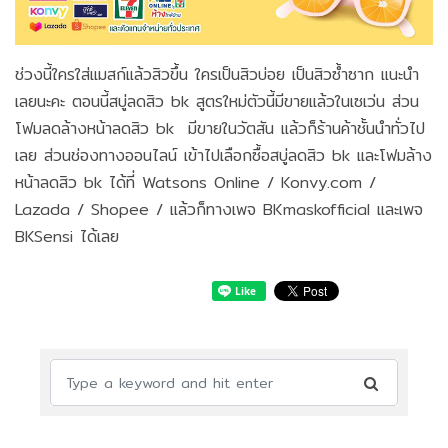
ช่วงนี้ใครใส่แมสก์แล้วสิวขึ้น ใครเป็นสิวบ่อย เป็นสิวซ้ำซาก แนะนำ
เลยนะคะ ตอนนี้สบู่ลดสิว bk สูตรใหม่ตัวนี้มีขายแล้วในเซเว่น ส่วน
โฟมลดล้างหน้าลดสิว bk มีขายในวัตสัน แล้วก็ร้านค้าชั้นนำทั่วไป
เลย ส่วนช่องทางออนไลน์ เข้าไปเลือกซื้อสบู่ลดสิว bk และโฟมล้าง
หน้าลดสิว bk ได้ที่ Watsons Online / Konvy.com /
Lazada / Shopee / แล้วก็ทางเพจ BKmaskofficial และเพจ
BKSensi ได้เลย