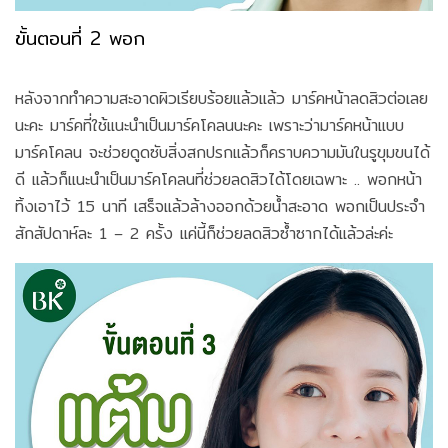
ขั้นตอนที่ 2 พอก
หลังจากทำความสะอาดผิวเรียบร้อยแล้วแล้ว มาร์คหน้าลดสิวต่อเลย
นะคะ มาร์คที่ใช้แนะนำเป็นมาร์คโคลนนะคะ เพราะว่ามาร์คหน้าแบบ
มาร์คโคลน จะช่วยดูดซับสิ่งสกปรกแล้วก็คราบความมันในรูขุมขนได้
ดี แล้วก็แนะนำเป็นมาร์คโคลนที่ช่วยลดสิวได้โดยเฉพาะ .. พอกหน้า
ทิ้งเอาไว้ 15 นาที เสร็จแล้วล้างออกด้วยน้ำสะอาด พอกเป็นประจำ
สักสัปดาห์ละ 1 – 2 ครั้ง แค่นี้ก็ช่วยลดสิวซ้ำซากได้แล้วล่ะค่ะ