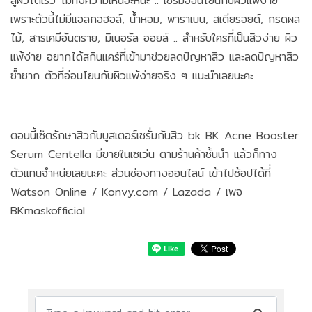
สู่ผิวได้เร็ว ไม่ทิ้งความเหนอะหนะ .. เซรั่มอ่อนโยนกับผิวแพ้ง่าย
เพราะตัวนี้ไม่มีแอลกอฮอล์, น้ำหอม, พาราเบน, สเตียรอยด์, กรดผล
ไม้, สารเคมีอันตราย, มิเนอรัล ออยล์ .. สำหรับใครที่เป็นสิวง่าย ผิว
แพ้ง่าย อยากได้สกินแคร์ที่เข้ามาช่วยลดปัญหาสิว และลดปัญหาสิว
ซ้ำซาก ตัวที่อ่อนโยนกับผิวแพ้ง่ายจริง ๆ แนะนำเลยนะคะ
ตอนนี้เซ็ตรักษาสิวกับบูสเตอร์เซรั่มกันสิว bk BK Acne Booster
Serum Centella มีขายในเซเว่น ตามร้านค้าชั้นนำ แล้วก็ทาง
ตัวแทนจำหน่ยเลยนะคะ ส่วนช่องทางออนไลน์ เข้าไปช้อปได้ที่
Watson Online / Konvy.com / Lazada / เพจ
BKmaskofficial