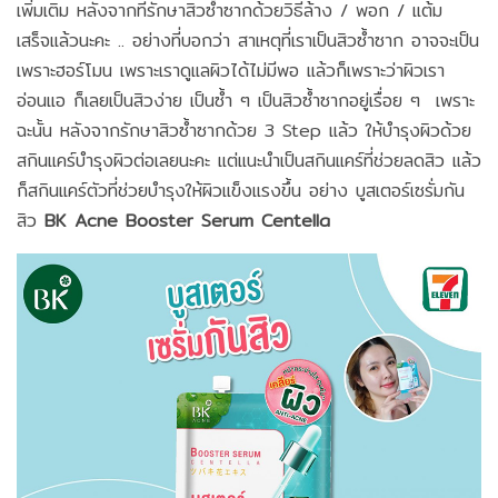
เพิ่มเติม หลังจากที่รักษาสิวซ้ำซากด้วยวิธีล้าง / พอก / แต้ม
เสร็จแล้วนะคะ .. อย่างที่บอกว่า สาเหตุที่เราเป็นสิวซ้ำซาก อาจจะเป็น
เพราะฮอร์โมน เพราะเราดูแลผิวได้ไม่มีพอ แล้วก็เพราะว่าผิวเรา
อ่อนแอ ก็เลยเป็นสิวง่าย เป็นซ้ำ ๆ เป็นสิวซ้ำซากอยู่เรื่อย ๆ เพราะ
ฉะนั้น หลังจากรักษาสิวซ้ำซากด้วย 3 Step แล้ว ให้บำรุงผิวด้วย
สกินแคร์บำรุงผิวต่อเลยนะคะ แต่แนะนำเป็นสกินแคร์ที่ช่วยลดสิว แล้ว
ก็สกินแคร์ตัวที่ช่วยบำรุงให้ผิวแข็งแรงขึ้น อย่าง บูสเตอร์เซรั่มกัน
สิว
BK Acne Booster Serum Centella