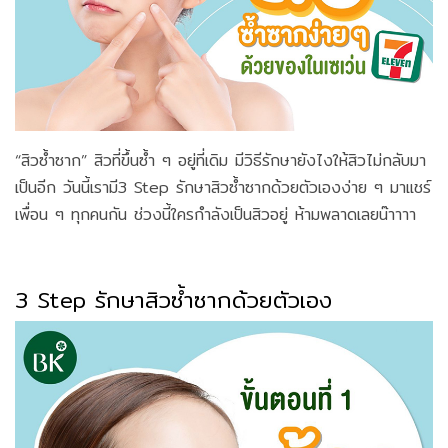
“สิวซ้ำซาก” สิวที่ขึ้นซ้ำ ๆ อยู่ที่เดิม มีวิธีรักษายังไงให้สิวไม่กลับมา
เป็นอีก วันนี้เรามี3 Step รักษาสิวซ้ำซากด้วยตัวเองง่าย ๆ มาแชร์
เพื่อน ๆ ทุกคนกัน ช่วงนี้ใครกำลังเป็นสิวอยู่ ห้ามพลาดเลยน๊าาาา
3 Step รักษาสิวซ้ำซากด้วยตัวเอง