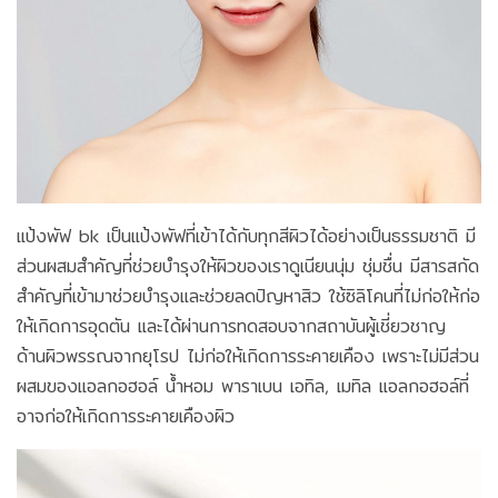
แป้งพัฟ bk เป็นแป้งพัฟที่เข้าได้กับทุกสีผิวได้อย่างเป็นธรรมชาติ มี
ส่วนผสมสำคัญที่ช่วยบำรุงให้ผิวของเราดูเนียนนุ่ม ชุ่มชื่น มีสารสกัด
สำคัญที่เข้ามาช่วยบำรุงและช่วยลดปัญหาสิว ใช้ซิลิโคนที่ไม่ก่อให้ก่อ
ให้เกิดการอุดตัน และได้ผ่านการทดสอบจากสถาบันผู้เชี่ยวชาญ
ด้านผิวพรรณจากยุโรป ไม่ก่อให้เกิดการระคายเคือง เพราะไม่มีส่วน
ผสมของแอลกอฮอล์ น้ำหอม พาราเบน เอทิล, เมทิล แอลกอฮอล์ที่
อาจก่อให้เกิดการระคายเคืองผิว