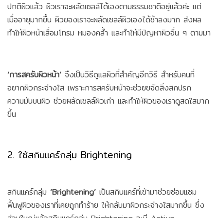
ปกติผิวแล้ว ผิวเราจะผลัดเซลล์ได้เองตามธรรมชาติอยู่แล้วค่ะ แต่
เมื่ออายุมากขึ้น ผิวของเราจะผลัดเซลล์ผิวเองได้ช้าลงมาก ส่งผล
ทำให้ผิวหน้าเสื่อมโทรม หมองคล้ำ และทำให้มีปัญหาผิวอื่น ๆ ตามมา
‘การสครับผิวหน้า’
จึงเป็นวิธีดูแลผิวที่สำคัญอีกวิธี สำหรับคนที่
อยากผิวกระจ่างใส เพราะการสครับหน้าจะช่วยขจัดสิ่งสกปรก
ความมันบนผิว ช่วยผลัดเซลล์ผิวเก่า และทำให้ผิวของเราดูสดใสมาก
ขึ้น
2. ใช้สกินแคร์กลุ่ม Brightening
สกินแคร์กลุ่ม
‘Brightening’
เป็นสกินแคร์ที่เข้ามาช่วยซ่อมแซม
ฟื้นฟูผิวของเราที่เคยถูกทำร้าย ให้กลับมาผิวกระจ่างใสมากขึ้น ซึ่ง