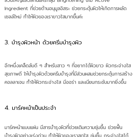
ส่วนใหญ่แล้วสกินแคร์กลุ่ม Brightening จะมี Active
Ingredient ที่ช่วยต้านอนุมูลอิสระ ช่วยกระตุ้นผิวให้เกิดการผลัด
เซลล์ใหม่ ทำให้ผิวของเราขาวใสมากขึ้นค่ะ
3. บำรุงผิวหน้า ด้วยครีมบำรุงผิว
อีกหนึ่งเคล็ดลับดี ๆ สำหรับสาว ๆ ที่อยากได้ผิวขาว ผิวกระจ่างใส
สุขภาพดี ให้บำรุงผิวด้วยครีมบำรุงที่มีส่วนผสมช่วยกระตุ้นการสร้าง
คอลลาเจน ทำให้ผิวกระจ่างใส มีออร่า และเนียนกระชับมากยิ่งขึ้น
4. มาร์คหน้าเป็นประจำ
มาร์คหน้าแบบแผ่น มีสารบำรุงผิวที่ช่วยเติมความชุ่มชื้น ช่วยฟื้น
บำรุงผิวอย่างเร่งด่วน ทำให้ผิวของเราสดใส ชุ่มชื้น กระจ่างใสได้