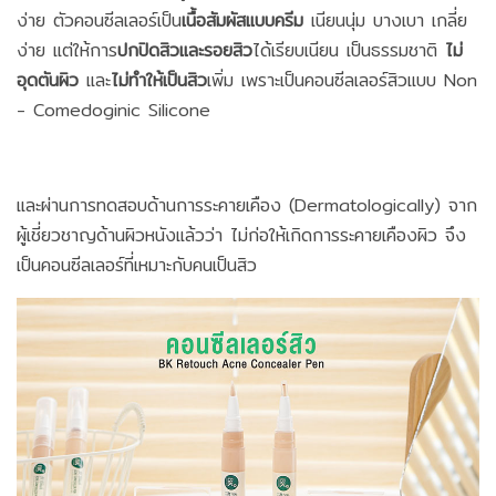
ง่าย ตัวคอนซีลเลอร์เป็น
เนื้อสัมผัสแบบครีม
เนียนนุ่ม บางเบา เกลี่ย
ง่าย แต่ให้การ
ปกปิดสิวและรอยสิว
ได้เรียบเนียน เป็นธรรมชาติ
ไม่
อุดตันผิว
และ
ไม่ทำให้เป็นสิว
เพิ่ม เพราะเป็นคอนซีลเลอร์สิวแบบ Non
- Comedoginic Silicone
และผ่านการทดสอบด้านการระคายเคือง (Dermatologically) จาก
ผู้เชี่ยวชาญด้านผิวหนังแล้วว่า ไม่ก่อให้เกิดการระคายเคืองผิว จึง
เป็นคอนซีลเลอร์ที่เหมาะกับคนเป็นสิว