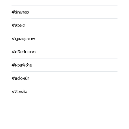
#รักษาสิว
#สิวผด
#ดูแลสุขภาพ
#ครีมกันแดด
#ผิวแพ้ง่าย
#แต่งหน้า
#สิวหลัง