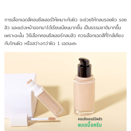
การเลือกเฉดสีคอนซีลเลอร์ให้เหมาะกับผิว จะช่วยให้กลบรอยผิว รอย
สิว และแต่งหน้าออกมาได้เรียบเนียนมากขึ้น เป็นธรรมชาติมากขึ้น
เพราะฉะนั้น วิธีเลือกคอนซีลเลอร์กลบสิว ควรเลือกเฉดสีที่ใกล้เคียง
กับโทนผิว หรือสว่างกว่าผิว 1 เฉดนะคะ