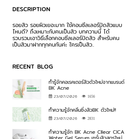
DESCRIPTION
รอยสิว รอยผิวเยอะมาก ใช้คอนซีลเลอร์ปิดสิวแบบ
ไหนดี? ถึงเหมาะกับคนเป็นสิว บทความนี้ ได้
รวบรวมเอาวิธีเลือกคอนซีลเลอร์ปิดสิว สำหรับคน
เป็นสิวมาฝากทุกคนกันค่ะ ใครเป็นสิว..
RECENT BLOG
ทำรู้จักคอเรคเตอร์สิวตัวใหม่จากแบรนด์
BK Acne
23/07/2026
1656
ทำความรู้จักคลีนซิ่งสิวBK ตัวใหม่!!
23/07/2026
2831
ทำความรู้จัก BK Acne Cllear CICA
Water Gel Serum เซรั่มสิวสูตรใหม่