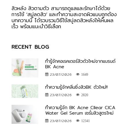
สิวหลัง สิวตามตัว สามารถดูแลและรักษาได้ด้วย
การใช้ ‘สบู่ลดสิว’ และทำความสะอาดผิวแบบถูกต้อง
บทความนี้ ได้รวบรวมวิธีใช้สบู่ลดสิวหลังให้เห็นผล
เร็ว พร้อมแนะนำวิธีเลือก
RECENT BLOG
ทำรู้จักคอเรคเตอร์สิวตัวใหม่จากแบรนด์
BK Acne
23/07/2026
1649
ทำความรู้จักคลีนซิ่งสิวBK ตัวใหม่!!
23/07/2026
2820
ทำความรู้จัก BK Acne Cllear CICA
Water Gel Serum เซรั่มสิวสูตรใหม่
23/07/2026
12341