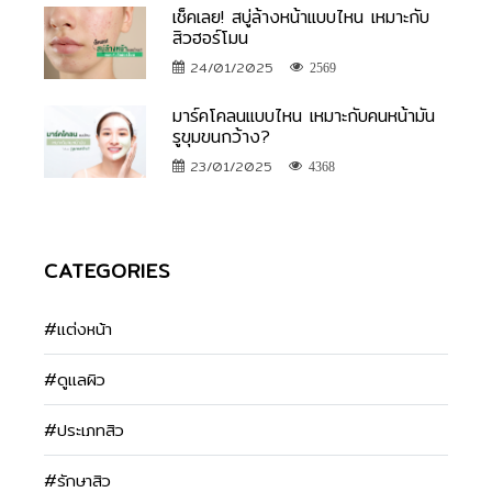
เช็คเลย! สบู่ล้างหน้าแบบไหน เหมาะกับ
สิวฮอร์โมน
24/01/2025
2569
มาร์คโคลนแบบไหน เหมาะกับคนหน้ามัน
รูขุมขนกว้าง?
23/01/2025
4368
CATEGORIES
#แต่งหน้า
#ดูแลผิว
#ประเภทสิว
#รักษาสิว