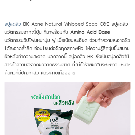
สบู่ลดสิว
BK Acne Natural Whipped Soap C&E สบู่ลดสิว
นวัตกรรมจากญี่ปุ่น ที่มาพร้อมกับ
Amino Acid Base
นวัตกรรมวิปโฟมหนานุ่ม ฟู เนื้อเนียนละเอียด ช่วยทำความสะอาดผิว
ได้สะอาดล้ำลึก อ่อนโยนต่อผิวทุกสภาพผิว ให้ความรู้สึกชุ่มชื้นสบาย
ผิวหลังทำความสะอาด นอกจากนี้ สบู่ลดสิว BK ยังเป็นสบู่ลดสิวใช้
สารทำความสะอาดผิวจากธรรมชาติ ที่ไม่ทำร้ายผิวในระยะยาว เหมาะ
กับผิวที่มีปัญหาสิว ผิวระคายเคืองง่าย