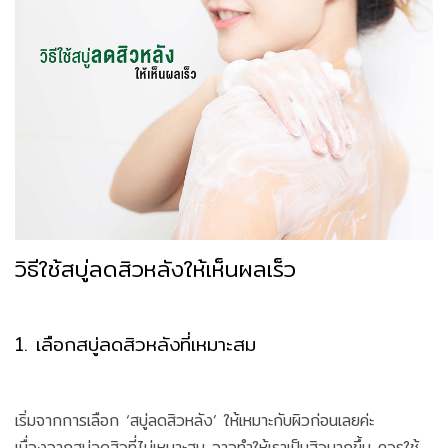
วิธีใช้สบู่ลดสิวหลังให้เห็นผลเร็ว
1. เลือกสบู่ลดสิวหลังที่เหมาะสม
เริ่มจากการเลือก ‘สบู่ลดสิวหลัง’ ให้เหมาะกับผิวก่อนเลยค่ะ
เนื่องจากสบู่ลดสิวที่ไม่เหมาะสม อาจทำให้เราเป็นสิวมากขึ้น ควรใช้