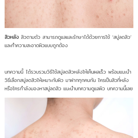
สิวหลัง
สิวตามตัว สามารถดูแลและรักษาได้ด้วยการใช้ ‘สบู่ลดสิว’
และทำความสะอาดผิวแบบถูกต้อง
บทความนี้ ได้รวบรวมวิธีใช้สบู่ลดสิวหลังให้เห็นผลเร็ว พร้อมแนะนำ
วิธีเลือกสบู่ลดสิวให้เหมาะกับผิว มาฝากทุกคนกัน ใครเป็นสิวที่หลัง
หรือใครกำลังมองหาสบู่ลดสิว แนะนำบทความดูแลผิว บทความนี้เลย