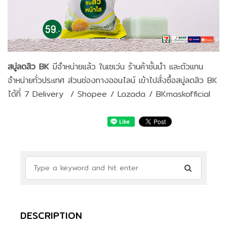
สบู่ลดสิว BK
มีจำหน่ายแล้ว ในเซเว่น ร้านค้าชั้นนำ และตัวแทน
จำหน่ายทั่วประเทศ ส่วนช่องทางออนไลน์ เข้าไปสั่งซื้อสบู่ลดสิว BK
ได้ที่ 7 Delivery / Shopee / Lazada / BKmaskofficial
DESCRIPTION