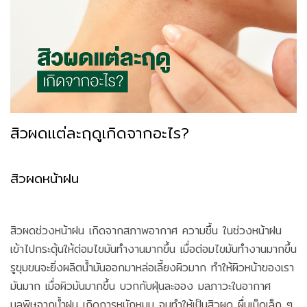
สิวผดแต่ละฤดูเกิดจากอะไร?
สิวผดหน้าฝน
สิวผดช่วงหน้าฝน เกิดจากสภาพอากาศ ความชื้น ในช่วงหน้าฝน
เข้าไปกระตุ้นให้ต่อมไขมันทำงานมากขึ้น เมื่อต่อมไขมันทำงานมากขึ้น
รูขุมขนจะยิ่งผลิตน้ำมันออกมาหล่อเลี้ยงผิวมาก ทำให้ผิวหน้าของเรา
มันมาก เมื่อผิวมันมากขึ้น บวกกับฝุ่นละออง มลภาวะในอากาศ
มลพิษจากน้ำฝน เกิดการหมักหมม จนทำให้เป็นสิวผด ผื่นเม็ดเล็ก ๆ