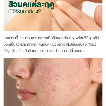
บทความนี้ รวบรวมสาเหตุการเกิดสิวผดแต่ละฤดู พร้อมวิธีดูแลผิว
ช่วงเป็นสิวผดมาฝากทุกคนกันค่ะ ช่วงอากาศเปลี่ยนแปลง ใครมี
ปัญหาผิวหรือเป็นสิวผดเยอะ ๆ แนะนำบทความนี้เลยนะคะ