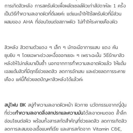
การเกิดสิวหลัง การสครับผิวเพื่อผลัดเซลล์ผิวเก่าสัปดาห์ละ 1 ครั้ง
เป็นวิธีทำความสะอาดผิวที่ดีเลยค่ะ แต่แนะนำให้ใช้สครับผิวที่มีส่วน
ผสมของ AHA ที่อ่อนโยนต่อสภาพผิว ไม่ทำให้ระคายเคืองผิว
สิวหลัง สิวตามตัวแดง ๆ เล็ก ๆ มักจะมีอาการแสบ แดง คัน
ยุบยิบ ๆ โดยเฉพาะช่วงเหงื่อออกเยอะ ๆ เพราะฉะนั้น วิธีรักษาสิว
หลังให้ไม่กลับมาเป็นซ้ำ นอกจากการทำความสะอาดผิวแล้ว ให้แต้ม
เจลแต้มสิวที่มีฤทธิ์ช่วยลดสิว ลดการอักเสบ และช่วยลดการระคาย
เคือง แค่นี้ก็ช่วยลดปัญหาสิวหลังได้แล้วค่ะ
สบู่โฟม BK
สบู่ทำความสะอาดผิวหน้า ผิวกาย นวัตกรรมจากญี่ปุ่น
ที่ช่วย
ทำความสะอาดสิ่งสกปรกและความมัน
ได้สะอาดหมดจด ล้ำลึก
อ่อนโยนต่อผิว พร้อมทั้งสารสกัดสำคัญที่ช่วยลดสิว ลดการเกิดสิว
ลดการสะสมของเชื้อแบคทีเรีย และสารสกัดจาก Vitamin C&E,