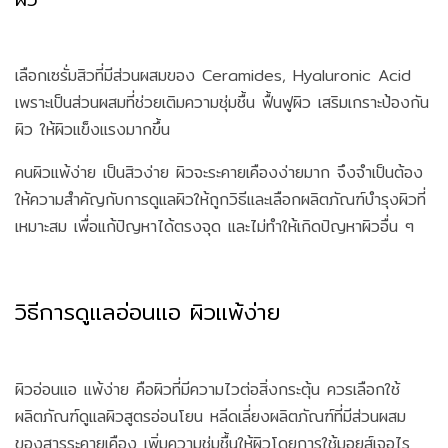
เลือกเซรั่มสิวที่มีส่วนผสมของ Ceramides, Hyaluronic Acid
เพราะเป็นส่วนผสมที่ช่วยเติมความชุ่มชื้น ฟื้นฟูผิว เสริมเกราะป้องกัน
ผิว ให้ผิวแข็งแรงมากขึ้น
คนผิวแพ้ง่าย เป็นสิวง่าย ผิวจะระคายเคืองง่ายมาก จึงจำเป็นต้อง
ให้ความสำคัญกับการดูแลผิวให้ถูกวิธีและเลือกผลิตภัณฑ์บำรุงผิวที่
เหมาะสม เพื่อแก้ปัญหาได้ตรงจุด และไม่ทำให้เกิดปัญหาผิวอื่น ๆ
วิธีการดูแลอ่อนแอ ผิวแพ้ง่าย
ผิวอ่อนแอ แพ้ง่าย คือผิวที่มีความไวต่อสิ่งกระตุ้น ควรเลือกใช้
ผลิตภัณฑ์ดูแลผิวสูตรอ่อนโยน หลีดเลี่ยงผลิตภัณฑ์ที่มีส่วนผสม
ของสารระคายเคือง เพิ่มความชุ่มชื้นให้ผิวโดยการใช้มอยส์เจอไร