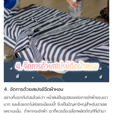
4. จัดการด้วยสเปรย์ฉีดผ้าหอม
อย่างที่บอกกันไปแล้วค่ะว่า หน้าฝนเป็นอุปสรรคต่อการซักผ้าของเรา
มาก และยิ่งแดดไม่ค่อยจะมีแบบนี้! ยิ่งเป็นปัญหาใหญ่สำหรับเราเลย
เพราะฉะนั้น.. ถ้าหากจะซักผ้า เราก็ควรต้องเลือกผลิตภัณฑ์ที่เข้ามา