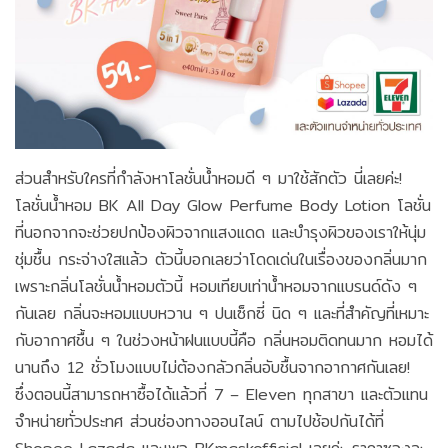
ส่วนสำหรับใครที่กำลังหาโลชั่นน้ำหอมดี ๆ มาใช้สักตัว นี่เลยค่ะ!
โลชั่นน้ำหอม BK All Day Glow Perfume Body Lotion โลชั่น
ที่นอกจากจะช่วยปกป้องผิวจากแสงแดด และบำรุงผิวของเราให้นุ่ม
ชุ่มชื้น กระจ่างใสแล้ว ตัวนี้บอกเลยว่าโดดเด่นในเรื่องของกลิ่นมาก
เพราะกลิ่นโลชั่นน้ำหอมตัวนี้ หอมเทียบเท่าน้ำหอมจากแบรนด์ดัง ๆ
กันเลย กลิ่นจะหอมแบบหวาน ๆ ปนเซ็กซี่ นิด ๆ และที่สำคัญที่เหมาะ
กับอากาศชื้น ๆ ในช่วงหน้าฝนแบบนี้คือ กลิ่นหอมติดทนมาก หอมได้
นานถึง 12 ชั่วโมงแบบไม่ต้องกลัวกลิ่นอับชื้นจากอากาศกันเลย!
ซึ่งตอนนี้สามารถหาซื้อได้แล้วที่ 7 – Eleven ทุกสาขา และตัวแทน
จำหน่ายทั่วประทศ ส่วนช่องทางออนไลน์ ตามไปช้อปกันได้ที่