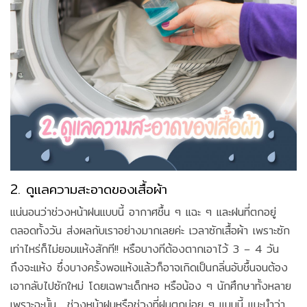
2. ดูแลความสะอาดของเสื้อผ้า
แน่นอนว่าช่วงหน้าฝนแบบนี้ อากาศชื้น ๆ แฉะ ๆ และฝนที่ตกอยู่
ตลอดทั้งวัน ส่งผลกับเราอย่างมากเลยค่ะ เวลาซักเสื้อผ้า เพราะซัก
เท่าไหร่ก็ไม่ยอมแห้งสักที!! หรือบางทีต้องตากเอาไว้ 3 – 4 วัน
ถึงจะแห้ง ซึ่งบางครั้งพอแห้งแล้วก็อาจเกิดเป็นกลิ่นอับชื้นจนต้อง
เอากลับไปซักใหม่ โดยเฉพาะเด็กหอ หรือน้อง ๆ นักศึกษาทั้งหลาย
เพราะฉะนั้น... ช่วงหน้าฝนหรือช่วงที่ฝนตกบ่อย ๆ แบบนี้ แนะนำว่า..