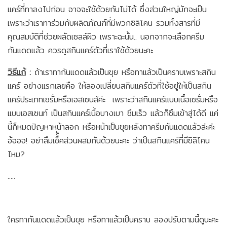
แคร์ที่ทาลงไปก่อน อาจจะใช้ด้วยกันไม่ได้ ซึ่งส่วนใหญ่มักจะเป็น
เพราะว่าเราทาร่วมกับผลิตภัณฑ์ที่มีพวกซิลิโคน รวมทั้งสารที่มี
คุณสมบัติที่ช่วยผลัดเซลล์ผิว เพราะฉะนั้น.. นอกจากจะเลือกครีม
กันแดดแล้ว ควรดูสกินแคร์ตัวที่เราใช้ด้วยนะคะ
วิธีแก้
:
ถ้าเราทากันแดดแล้วเป็นขุย หรือทาแล้วเป็นคราบเพราะสกิน
แคร์ อย่างแรกเลยคือ ให้ลองเปลี่ยนสกินแคร์ตัวที่ใช้อยู่ให้เป็นสกิน
แคร์ประเภทเซรั่มหรือเอสเซนส์ค่ะ เพราะว่าสกินแคร์แบบเนื้อเซรั่มหรือ
แบบเอสเซนท์ เป็นสกินแคร์เนื้อบางเบา ซึมเร็ว แล้วก็ซึมเข้าสู่ได้ดี แค่
นี้ก็หมดปัญหาหน้าลอก หรือหน้าเป็นขุยหลังทาครีมกันแดดแล้วล่ะค่ะ
อ้อออ! อย่าลืมเช็้้้คส่วนผสมกันด้วยนะคะ ว่าเป็นสกินแคร์ที่มีซิลิโคน
ไหม?
.....
ใครทากันแดดแล้วเป็นขุย หรือทาแล้วเป็นคราบ ลองปรับตามนี้ดูนะคะ