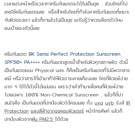
เวลาแต่งหน้าหรือเวลาทาครีมกันแดดจะได้ไม่เป็นขุย .. ส่วนใครที่ไม่
เคยใช้ครีมกันแดดเลย หรือสำหรับใครที่กำลังหาครีมกันแดดที่เหมาะ
กับผิวของเรา แล้วก็ทาแล้วไม่เป็นขุย แต่ไม่รู้ว่าควรเลือกตัวไหน
แนะนำลองตัวนี้เลย
ครีมกันแดด
BK Sensi Perfect Protection Sunscreen
SPF50+ PA++++
ครีมกันแดดสูตรน้ำสำหรับผิวทุกสภาพผิว ตัวนี้
เป็นกันแดดแบบ Physical นะคะ ก็คือเป็นครีมกันแดดที่ไม่มีพวกสาร
เคมี หรือว่าสารไที่เข้ามาทำให้ผิวเราระคายเคืองเลย ใครที่ผิวแพ้ง่าย
มาก ๆ ใช้ได้ตัวนี้ได้แน่นอน เพราะว่าเค้าทำมาเพื่อคนที่ผิวแพ้ง่าย
โดยเฉพาะ 100% Non-Chemical Sunscreen .. แล้วก็ที่น่า
สนใจคือ เป็นกันแดดที่ปกป้องผิวได้ครบเลย ทั้ง
uva
uvb
รังสี
IR
Protection
แสงสีฟ้าจากจอคอมพิวเตอร์
หน้าโทรศัพท์ แล้วก็
ปกป้องผิวจาก
ฝุ่น PM2.5
ได้ด้วย