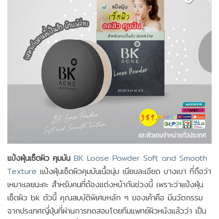
แป้งฝุ่นเซ็ตผิว คุมมัน
BK Loose Powder Soft and Smooth
Texture
แป้งฝุ่นเซ็ตผิวคุมมันเนื้อนุ่ม เนียนละเอียด บางเบา ที่ถือว่า
เหมาะเลยนะคะ สำหรับคนที่ต้องแต่งหน้ากันช่วงนี้ เพราะว่าแป้งฝุ่น
เซ็ตผิว bk ตัวนี้ คุณสมบัติพิเศษหลัก ๆ ของเค้าคือ มีนวัตกรรม
จากประเทศญี่ปุ่นที่ผ่านการทดสอบโดยทีมแพทย์ผิวหนังแล้วว่า เป็น