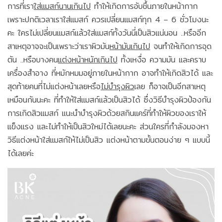
การที่เรา
ใส่แมสก์นานเกินไป
ทำให้เกิดการอับชื้นภายในหน้ากาก
เพราะปกติเวลาเราใส่แมสก์ ควรเปลี่ยนแมสก์ทุก 4 – 6 ชั่วโมงนะ
คะ ใครไม่เปลี่ยนแมสก์แล้วใส่แมสก์ทั้งวันนี่เป็นสิวแน่นอน ..หรืออีก
สาเหตุอาจจะเป็นเพราะว่าเราผิวมัน
หน้ามันเกินไป
จนทำให้เกิดการอุด
ตัน ..หรือบางคน
แต่งหน้าหนักเกินไป
ทั้งเหงื่อ ความมัน และคราบ
เครื่องสำอาง ที่หมักหมมอยู่ภายในหน้ากาก อาจทำให้เกิดสิวได้ และ
สุดท้ายคนที่ไม่แต่งหน้าเลยหรือ
ไม่บำรุงผิว
เลย ก็อาจเป็นอีกสาเหตุ
เหมือนกันนะคะ ที่ทำให้ใส่แมสก์แล้วเป็นสิวได้ ซึ่งวิธีบำรุงผิวป้องกัน
การเกิดสิวแมสก์ แนะนำบำรุงผิวด้วยสกินแคร์ที่ทำให้ผิวของเราให้
แข็งแรง และไม่ทำให้เป็นสิวใหม่ได้เลยนะคะ ส่วนใครที่กำลังมองหา
วิธีแต่งหน้าใส่แมสก์ให้ไม่เป็นสิว แต่งหน้าตามขั้นตอนง่าย ๆ แบบนี้
ได้เลยค่ะ