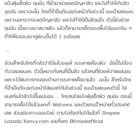
แป้งฝุ่นเซ็ตผิว คุมมัน ที่เข้ามาช่วยลดปัญหาสิว และไม่ทำให้เกิดสิว
อุดตัน เพราะฉะนั้น ใครที่จำป็นต้องแต่งหน้ากันช่วงนี้ แนะนำเลยนะคะ
เพราะนอกจากจะลดปัญหาสิว และไม่ทำให้เป็นสิวแล้ว ตัวนี้ยังช่วย
คุมมัน เนื้อบางเบาสบายผิว แล้วก็สามารถเซ็ตรองพื้นได้แบบกริบ ๆ
ทำให้ผิวของเราดูผ่องขึ้นได้ 1 ระดับเลย
......
ส่วนสำหรับใครที่กลัวว่าใช้แล้วจะแพ้ จะระคายเคืองผิว ..ข้อนี้ไม่ต้อง
กังวลเลยนะคะ ตัวนี้เหมาะกับคนที่เป็นสิว แล้วคนที่ผิวแพ้ง่ายแน่นอน
เพราะได้ผ่นการทดสอบด้านการระคายเคือมาแล้ว ..ฉะนั้น สำหรับใคร
ที่จำเป็นต้องแต่งหน้าใส่แมสก์กันในช่วงนี้ แนะนำเลยนะคะตัวนี้ ใส่
แมสก์แล้วสิวไม่ขึ้นแน่นอน .... ใครสนใจแป้งฝุ่นเซ็ตผิว คุมมัน ตอนนี้
สามารถซื้อได้แล้วนะคะที่ Watsons และตัวแทนจำหน่ายทั่วประเทศ
เลย ส่วนช่องทางออนไลน์ ตามไปช้อปกันได้แล้วที่ Shopee
Lazada Konvy.com และที่เพจ BKmaskofficial