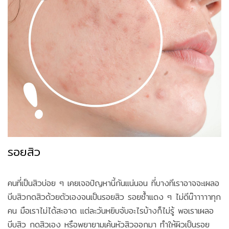
รอยสิว
คนที่เป็นสิวบ่อย ๆ เคยเจอปัญหานี้กันแน่นอน ที่บางทีเราอาจจะเผลอ
บีบสิวกดสิวด้วยตัวเองจนเป็นรอยสิว รอยช้ำแดง ๆ ไม่ดีน๊าาาาาทุก
คน มือเราไม่ได้สะอาด แต่ละวันหยิบจับอะไรบ้างก็ไม่รู้ พอเราเผลอ
บีบสิว กดสิวเอง หรือพยายามเค้นหัวสิวออกมา ทำให้ผิวเป็นรอย