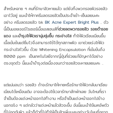
สำหรับหลาย ๆ คนที่รักษาสิวหายแล้ว แต่ยังทิ้งพวกรอยผิวรอยสิว
เอาไว้อยู่ แนะนำให้ทาครีมลดรอยสิวเป็นประจำเช้า-เย็นเลยนะคะ
อย่าง ครีมลดรอยสิว bk
BK Acne Expert Bright Plus
.. ตัว
นี้เป็นมอยเจอร์ไรเซอร์เนื้อเอสเซนส์ที่
ช่วยลดพวกรอยสิว
รอยดำรอย
แดง
และ
บำรุงให้ผิวเรานุ่มชุ่มชื้น กระจ่างใส
ทำให้ผิวเรียบเนียนขึ้น
เนื้อเข้มข้นแต่ซึมไวจึงสามารถใช้ได้ทุกสภาพผิว เขาช่วยเร่งให้ผิว
กระจ่างใสไวขึ้น ด้วย Whitening Encapsulation ที่เข้มข้นถึง
8000 ppm เป็นเทคโนโลยีจากญี่ปุ่นที่ช่วยแก้ปัญหาได้อย่าง
ตรงจุดตัว นี้แนะนำบำรุงต่อเนื่องจนกว่ารอยสิวจะหายเลยนะคะ ..
แต่แน่นอนว่า รอยสิว ถ้าจะรักษาให้หายหรือรักษาให้ผิวกลับมาเรียบ
เนียนได้เหมือนเดิม อาจจะต้องใช้เวลารักษาสักพักเลย วันไหนที่เรา
จำเป็นต้องแต่งหน้าออกไปทำงาน หรือจำเป็นแต่งหน้าออกไปข้าง
นอกจริง ๆ แต่กลัวว่าแต่งหน้าแล้วสิวจะขึ้น อันนี้แนะนำใช้เมคอัพตัว
ที่ไม่อุดตันผิว แล้วก็ตัวที่ไม่ทำให้เป็นสิวเพิ่มนะคะอย่างวันไหนที่อยาก