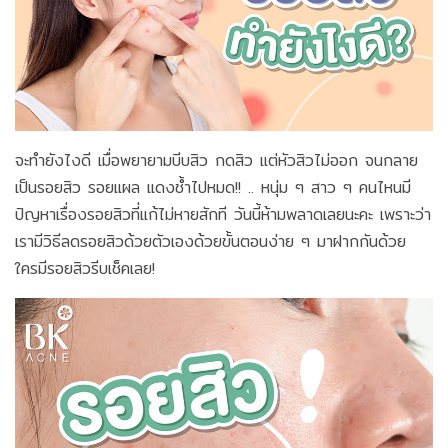
จะทำยังไงดี เมื่อพยายามบีบสิว กดสิว แต่หัวสิวไม่ออก จนกลาย
เป็นรอยสิว รอยแผล แดงช้ำไปหมด!! .. หนุ่ม ๆ สาว ๆ คนไหนมี
ปัญหาเรื่องรอยสิวที่แก้ไม่หายสักที วันนี้ห้ามพลาดเลยนะคะ เพราะว่า
เรามีวิธีลดรอยสิวด้วยตัวเองด้วยขั้นตอนง่าย ๆ มาฝากกันด้วย
ใครมีรอยสิวรีบเช็คเลย!