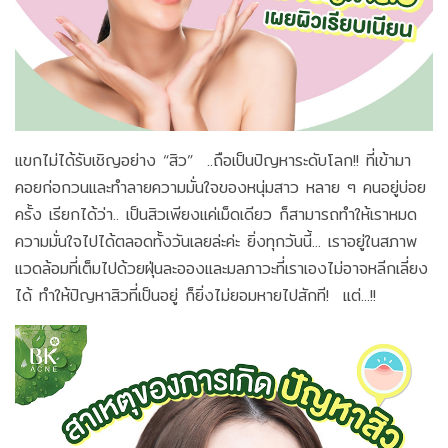
แขกไม่ได้รับเชิญอย่าง “สิว” ..ถือเป็นปัญหาระดับโลก!! ที่เข้ามา
คอยก่อกวนและทำลายความมั่นใจของหนุ่มสาว หลาย ๆ คนอยู่บ่อย
ครั้ง เรียกได้ว่า.. เป็นสิวเพียงแค่เม็ดเดียว ก็สามารถทำให้เราหมด
ความมั่นใจไปได้ตลอดทั้งวันเลยล่ะค่ะ ยิ่งทุกวันนี้... เราอยู่ในสภาพ
แวดล้อมที่เต็มไปด้วยฝุ่นละอองและมลภาวะที่เราเองไม่อาจหลีกเลี่ยง
ได้ ทำให้ปัญหาสิวที่เป็นอยู่ ก็ยิ่งไม่ยอมหายไปสักที! แต่...!!