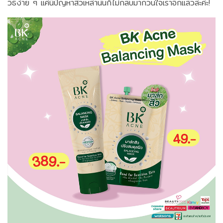
วิธีง่าย ๆ แค่นี้ปัญหาสิวเหล่านั้นก็ไม่กลับมากวนใจเราอีกแล้วล่ะค่ะ!