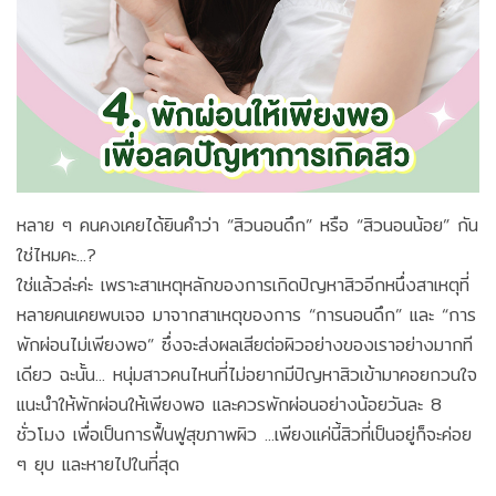
หลาย ๆ คนคงเคยได้ยินคำว่า “สิวนอนดึก” หรือ “สิวนอนน้อย” กัน
ใช่ไหมคะ...?
ใช่แล้วล่ะค่ะ เพราะสาเหตุหลักของการเกิดปัญหาสิวอีกหนึ่งสาเหตุที่
หลายคนเคยพบเจอ มาจากสาเหตุของการ “การนอนดึก” และ “การ
พักผ่อนไม่เพียงพอ” ซึ่งจะส่งผลเสียต่อผิวอย่างของเราอย่างมากที
เดียว ฉะนั้น... หนุ่มสาวคนไหนที่ไม่อยากมีปัญหาสิวเข้ามาคอยกวนใจ
แนะนำให้พักผ่อนให้เพียงพอ และควรพักผ่อนอย่างน้อยวันละ 8
ชั่วโมง เพื่อเป็นการฟื้นฟูสุขภาพผิว ...เพียงแค่นี้สิวที่เป็นอยู่ก็จะค่อย
ๆ ยุบ และหายไปในที่สุด