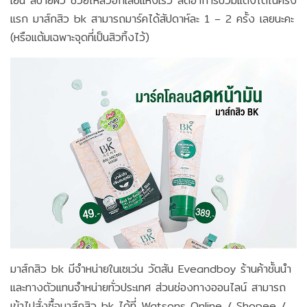
เย็น สบายผิว ช่วยให้สิวอักเสบแห้งเร็ว ลดอาการบวมแดงได้ในครั้ง
แรก มาส์กสิว bk สามารถมาร์คได้สัปดาห์ละ 1 – 2 ครั้ง เลยนะคะ
(หรือแต้มเฉพาะจุดที่เป็นสิวทิ้งไว้)
มาส์กสิว bk มีจำหน่ายในเซเว่น วัตสัน Eveandboy ร้านค้าชั้นนำ
และทางตัวแทนจำหน่ายทั่วประเทศ ส่วนช่องทางออนไลน์ สามารถ
เข้าไปสั่งซื้อมาส์กสิว bk ได้ที่ Watsons Online / Shopee /