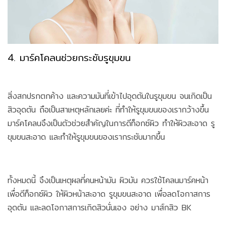
4. มาร์คโคลนช่วยกระชับรูขุมขน
สิ่งสกปรกตกค้าง และความมันที่เข้าไปอุดตันในรูขุมขน จนเกิดเป็น
สิวอุดตัน ถือเป็นสาเหตุหลักเลยค่ะ ที่ทำให้รูขุมขนของเรากว้างขึ้น
มาร์คโคลนจึงเป็นตัวช่วยสำคัญในการดีท็อกซ์ผิว ทำให้ผิวสะอาด รู
ขุมขนสะอาด และทำให้รูขุมขนของเรากระชับมากขึ้น
ทั้งหมดนี้ จึงเป็นเหตุผลที่คนหน้ามัน ผิวมัน ควรใช้โคลนมาร์คหน้า
เพื่อดีท็อกซ์ผิว ให้ผิวหน้าสะอาด รูขุมขนสะอาด เพื่อลดโอกาสการ
อุดตัน และลดโอกาสการเกิดสิวนั่นเอง อย่าง มาส์กสิว BK