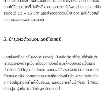
ต้านเชื้อแบคทีเรีย เพิ่มความชุ่มชื้น ปลอบประดลมผิว ลดการอักเสบ
ช่วยให้สิวยุบ ใครที่เป็นสิวอักเสบ บวมแดง ให้พอกว่านหางจระเข้คั้น
สดทั้งไว้ 10 - 15 นาที แล้วล้างออกด้วยน้ำสะอาด แค่นี้ก็ช่วยให้
อาการบวมแดงลดลงแล้วค่ะ
5. บำรุงผิวด้วยมอยเจอร์ไรเซอร์
มอยส์เจอร์ไรเซอร์ (Moisturizer) เป็นผลิตภัณฑ์บำรุงที่สำคัญใน
การดูแลผิวหน้าทุกวัน เนื่องจากช่วยบำรุงให้ผิวของเราแข็งแรง
สำหรับคนที่มีปัญหาสิวอักเสบ มอยเจอร์ไรเซอร์จะเข้ามาช่วยลดการ
อักเสบของผิว ช่วยลดการระคายเคืองช่วงเป็นสิว ช่วยปกป้องผิว
จากรังสียูวีที่อาจทำให้เป็นสิวเพิ่ม และช่วยกักเก็บน้ำให้ผิว ทำให้ผิว
เนียนนุ่ม ชุ่มชื้น ไม่เกิดปัญหาผิว ขาดน้ำ