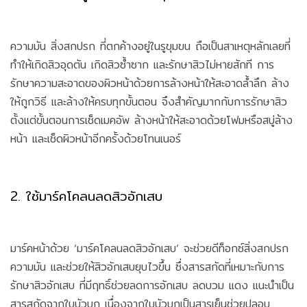
ความมัน สิ่งสกปรก ที่ตกค้างอยู่ในรูขุมขน ถือเป็นสาเหตุหลักเลยที่
ทำให้เกิดสิวอุดตัน เกิดสิวซ้ำซาก และรักษาสิวไม่หายสักที การ
รักษาความสะอาดของผิวหน้าด้วยการล้างหน้าให้สะอาดล้ำลึก ล้าง
ให้ถูกวิธี และล้างให้ครบทุกขั้นตอน จึงสำคัญมากกับการรักษาสิว
ตั้งแต่ขั้นตอนการเช็ดเมคอัพ ล้างหน้าให้สะอาดด้วยโฟมหรือสบู่ล้าง
หน้า และเช็ดผิวหน้าอีกครั้งด้วยโทนเนอร์
2. ใช้มาร์คโคลนลดสิวอักเสบ
มาร์คหน้าด้วย ‘มาร์คโคลนลดสิวอักเสบ’ จะช่วยดีท็อกซ์สิ่งสกปรก
ความมัน และช่วยให้สิวอักเสบยุบไวขึ้น ซึ่งสารสกัดที่เหมาะกับการ
รักษาสิวอักเสบ ที่มีฤทธิ์ช่วยลดการอักเสบ ลดบวม แดง แนะนำเป็น
สารสกัดจากใบบัวบก เนื่องจากใบบัวบกเป็นสารเย็นช่วยปลอบ