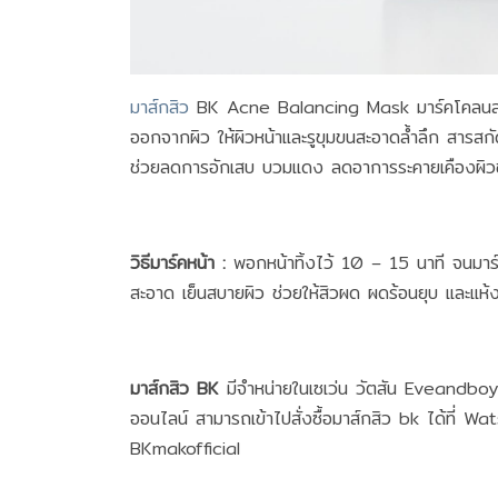
มาส์กสิว
BK Acne Balancing Mask มาร์คโคลนลดสิ
ออกจากผิว ให้ผิวหน้าและรูขุมขนสะอาดล้ำลึก สารส
ช่วยลดการอักเสบ บวมแดง ลดอาการระคายเคืองผิวช่วงเ
วิธีมาร์คหน้า :
พอกหน้าทิ้งไว้ 10 – 15 นาที จนมาร์
สะอาด เย็นสบายผิว ช่วยให้สิวผด ผดร้อนยุบ และแห้ง
มาส์กสิว BK
มีจำหน่ายในเซเว่น วัตสัน Eveandboy 
ออนไลน์ สามารถเข้าไปสั่งซื้อมาส์กสิว bk ได้ท
BKmakofficial