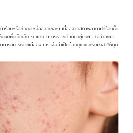
หน้าร้อนหรือช่วงมีเหงื่อออกเยอะๆ เนื่องจากสภาพอากาศที่ร้อนชื้น
ห้มีผดผื่นเม็ดเล็ก ๆ แดง ๆ กระจายตัวกันอยู่บนผิว ไม่ว่าจะผิว
การคัน ระคายเคืองผิว เราจึงจำเป็นต้องดูแลและรักษาสิวให้ถูก