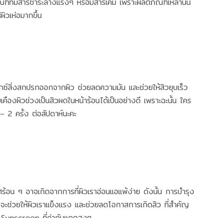
ณฑ์ที่มีสารชำระล้างแรงๆ หรือมีสารเคมี เพราะผลิตภัณฑ์เหล่านั้น
ิวเห่อมากขึ้น
็อกซ์สิ่งสกปรกออกจากผิว ช่วยลดความมัน และช่วยให้สิวยุบเร็ว
องผิวช่วงเป็นสิวผดในหน้าร้อนได้เป็นอย่างดี เพราะฉะนั้น ใคร
– 2 ครั้ง ต่อสัปดาห์นะคะ
ศร้อน ๆ อาจเกิดจากการที่ผิวเราอ่อนแอแพ้ง่าย ดังนั้น การบำรุง
ว จะช่วยให้ผิวเราแข็งแรง และช่วยลดโอกาสการเกิดสิว ที่สำคัญ
Sunscreen ที่ค่ากันแดดสูงๆ