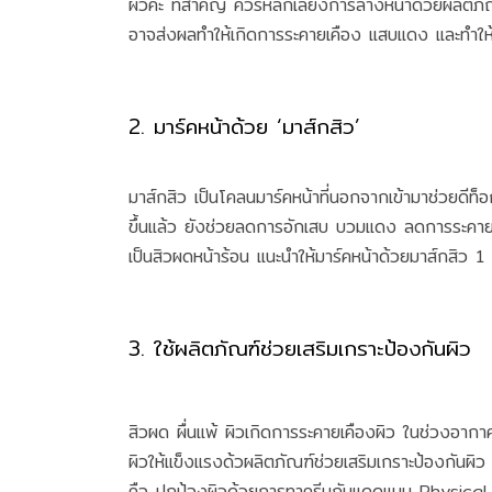
ผิวค่ะ ที่สำคัญ ควรหลีกเลี่ยงการล้างหน้าด้วยผลิตภั
อาจส่งผลทำให้เกิดการระคายเคือง แสบแดง และทำให้ผ
2. มาร์คหน้าด้วย ‘มาส์กสิว’
มาส์กสิว เป็นโคลนมาร์คหน้าที่นอกจากเข้ามาช่วยดีท
ขึ้นแล้ว ยังช่วยลดการอักเสบ บวมแดง ลดการระคายเคื
เป็นสิวผดหน้าร้อน แนะนำให้มาร์คหน้าด้วยมาส์กสิว 1 
3. ใช้ผลิตภัณฑ์ช่วยเสริมเกราะป้องกันผิว
สิวผด ผื่นแพ้ ผิวเกิดการระคายเคืองผิว ในช่วงอากา
ผิวให้แข็งแรงด้วผลิตภัณฑ์ช่วยเสริมเกราะป้องกันผิ
คือ ปกป้องผิวด้วยการทาครีมกันแดดแบบ Physical 