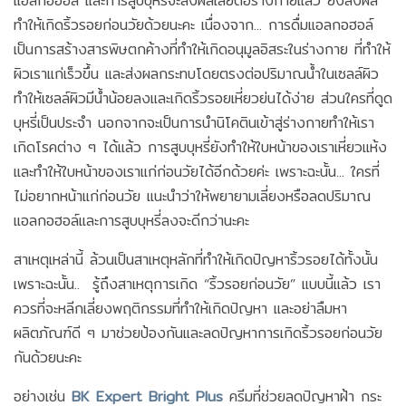
แอลกอฮอล์ และการสูบบุหรี่จะส่งผลเสียต่อร่างกายแล้ว ยังส่งผล
ทำให้เกิดริ้วรอยก่อนวัยด้วยนะคะ เนื่องจาก... การดื่มแอลกอฮอล์
เป็นการสร้างสารพิษตกค้างที่ทำให้เกิดอนุมูลอิสระในร่างกาย ที่ทำให้
ผิวเราแก่เร็วขึ้น และส่งผลกระทบโดยตรงต่อปริมาณน้ำในเซลล์ผิว
ทำให้เซลล์ผิวมีน้ำน้อยลงและเกิดริ้วรอยเหี่ยวย่นได้ง่าย ส่วนใครที่ดูด
บุหรี่เป็นประจำ นอกจากจะเป็นการนำนิโคตินเข้าสู่ร่างกายทำให้เรา
เกิดโรคต่าง ๆ ได้แล้ว การสูบบุหรี่ยังทำให้ใบหน้าของเราเหี่ยวแห้ง
และทำให้ใบหน้าของเราแก่ก่อนวัยได้อีกด้วยค่ะ เพราะฉะนั้น... ใครที่
ไม่อยากหน้าแก่ก่อนวัย แนะนำว่าให้พยายามเลี่ยงหรือลดปริมาณ
แอลกอฮอล์และการสูบบุหรี่ลงจะดีกว่านะคะ
สาเหตุเหล่านี้ ล้วนเป็นสาเหตุหลักที่ทำให้เกิดปัญหาริ้วรอยได้ทั้งนั้น
เพราะฉะนั้น.. รู้ถึงสาเหตุการเกิด “ริ้วรอยก่อนวัย” แบบนี้แล้ว เรา
ควรที่จะหลีกเลี่ยงพฤติกรรมที่ทำให้เกิดปัญหา และอย่าลืมหา
ผลิตภัณฑ์ดี ๆ มาช่วยป้องกันและลดปัญหาการเกิดริ้วรอยก่อนวัย
กันด้วยนะคะ
อย่างเช่น
BK Expert Bright Plus
ครีมที่ช่วยลดปัญหาฝ้า กระ