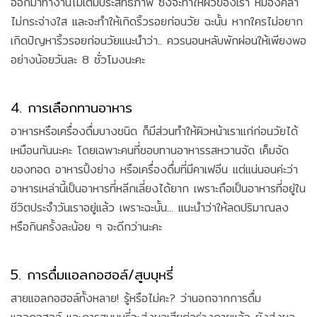
ออกมาทำงานไม่เต็มประสิทธิภาพ ซึ่งจะทำให้ผิวของเรา หมองคล้ำ
ไม่กระจ่างใส และจะทำให้เกิดริ้วรอยก่อนวัย ฉะนั้น หากใครไม่อยาก
เกิดปัญหาริ้วรอยก่อนวัยแนะนำว่า.. ควรนอนหลับพักผ่อนให้เพียงพอ
อย่างน้อยวันละ 8 ชั่วโมงนะคะ
4. การเลือกทานอาหาร
อาหารหรือเครื่องดื่มบางชนิด ก็มีส่วนทำให้ผิวหน้าเราแก่ก่อนวัยได้
เหมือนกันนะคะ โดยเฉพาะคนที่ชอบทานอาหารรสหวานจัด เค็มจัด
ของทอด อาหารปิ้งย่าง หรือเครื่องดื่มที่มีคาเฟอีน แต่แน่นอนค่ะว่า
อาหารเหล่านี้เป็นอาหารที่หลีกเลี่ยงได้ยาก เพราะถือเป็นอาหารที่อยู่ใน
ชีวิตประจำวันเราอยู่แล้ว เพราะฉะนั้น... แนะนำว่าให้ลดปริมาณลง
หรือกินครั้งละน้อย ๆ จะดีกว่านะคะ
5. การดื่มแอลกอฮอล์/สูบบุหรี่
สายแอลกอฮอล์ทั้งหลาย! รู้หรือไม่คะ? ว่านอกจากการดื่ม