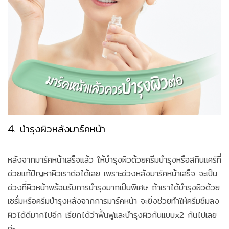
4. บำรุงผิวหลังมาร์คหน้า
หลังจากมาร์คหน้าเสร็จแล้ว ให้บำรุงผิวด้วยครีมบำรุงหรือสกินแคร์ที่
ช่วยแก้ปัญหาผิวเราต่อได้เลย เพราะช่วงหลังมาร์คหน้าเสร็จ จะเป็น
ช่วงที่ผิวหน้าพร้อมรับการบำรุงมากเป็นพิเศษ ถ้าเราได้บำรุงผิวด้วย
เซรั่มหรือครีมบำรุงหลังจากการมาร์คหน้า จะยิ่งช่วยทำให้ครีมซึมลง
ผิวได้ดีมากไปอีก เรียกได้ว่าฟื้นฟูและบำรุงผิวกันแบบx2 กันไปเลย
ค่ะ