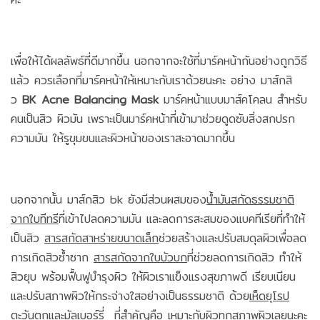
เพื่อให้ได้ผลลัพธ์ที่ดีมากขึ้น นอกจากจะใช้ที่มาร์คหน้ากันอย่างถูกวิธี
แล้ว ควรเลือกที่มาร์คหน้าให้เหมาะกับเราด้วยนะคะ อย่าง มาส์กสิ
ว
BK Acne Balancing Mask
มาร์คหน้าแบบมาส์คโคลน สำหรับ
คนเป็นสิว ผิวมัน เพราะเป็นมาร์คหน้าที่เข้ามาช่วยดูดซับสิ่งสกปรก
ความมัน ให้รูขุมขนและผิวหน้าของเราสะอาดมากขึ้น
นอกจากนั้น มาส์กสิว bk ยังมีส่วนผสมของ
น้ำมันสกัดธรรมชาติ
จากใบทีทรี
ที่เข้าไปลดความมัน และลดการสะสมของแบคทีเรียที่ทำให้
เป็นสิว
สารสกัดสาหร่ายขนาดเล็ก
ช่วยสร้างและปรับสมดุลผิวเพื่อลด
การเกิดสิวซ้ำซาก
สารสกัดจากใบบัวบก
ที่ช่วยลดการเกิดสิว ทำให้
สิวยุบ พร้อมฟื้นฟูบำรุงผิว ให้ผิวเราแข็งแรงสุขภาพดี เรียบเนียน
และปรับสภาพผิวให้กระจ่างใสอย่างเป็นธรรมชาติ ด้วย
เห็ดยุโรป
ตะวันตก
และ
มัลเบอร์รี่
ที่สำคัญคือ เหมาะกับผิวทุกสภาพผิวเลยนะคะ