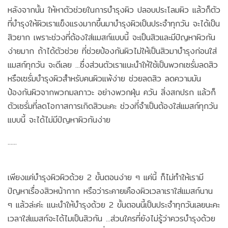
หลังจากนั้น ให้หาตัวช่วยในการบำรุงผิว ปลอบประโลมผิว แล้วก็ตัว
ที่บำรุงให้ผิวเราแข็งแรงมากขึ้นมาบำรุงผิวเป็นประจำทุกวัน จะได้เป็น
สิวยาก เพราะช่วงที่ต้องใส่แมสก์แบบนี้ จะเป็นสิวและมีปัญหาผิวกัน
ง่ายมาก ถ้าได้ตัวช่วย ที่ช่วยป้องกันผิวไม่ให้เป็นสิวมาบำรุงก่อนใส่
แมสก์ทุกวัน จะดีเลย ...ซึ่งส่วนตัวเราแนะนำให้ใช้เป็นพวกเซรั่มลดสิว
หรือเซรั่มบำรุงผิวสำหรับคนผิวแพ้ง่าย ช่วยลดสิว ลดความมัน
ป้องกันผิวจากพวกมลภาวะ อย่างพวกฝุ่น ควัน สิ่งสกปรก แล้วก็
ตัวเซรั่มที่ลดโอกาสการเกิดสิวนะคะ ช่วงที่จำเป็นต้องใส่แมสก์ทุกวัน
แบบนี้ จะได้ไม่มีปัญหาผิวกันง่าย
......
เพียงแค่บำรุงผิวผิวด้วย 2 ขั้นตอนง่าย ๆ แค่นี้ ก็ไม่ทำให้เรามี
ปัญหาเรื่องสิวหน้ากาก หรือว่าระคายเคืองผิวเวลาเราใส่แมสก์นาน
ๆ แล้วล่ะค่ะ แนะนำให้บำรุงด้วย 2 ขั้นตอนนี้เป็นประจำทุกวันเลยนะคะ
เวลาใส่แมสก์จะได้ไมเป็นสิวกัน ...ส่วนใครที่ยังไม่รู้ว่าควรบำรุงด้วย