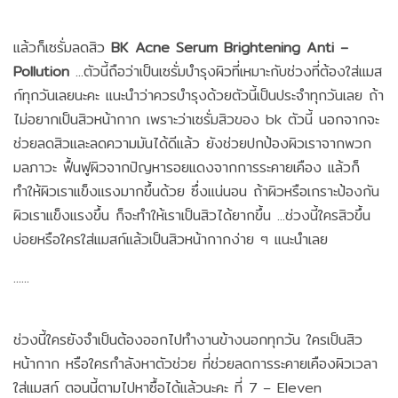
แล้วก็เซรั่มลดสิว
BK Acne Serum Brightening Anti –
Pollution
...ตัวนี้ถือว่าเป็นเซรั่มบำรุงผิวที่เหมาะกับช่วงที่ต้องใส่แมส
ก์ทุกวันเลยนะคะ แนะนำว่าควรบำรุงด้วยตัวนี้เป็นประจำทุกวันเลย ถ้า
ไม่อยากเป็นสิวหน้ากาก เพราะว่าเซรั่มสิวของ bk ตัวนี้ นอกจากจะ
ช่วยลดสิวและลดความมันได้ดีแล้ว ยังช่วยปกป้องผิวเราจากพวก
มลภาวะ ฟื้นฟูผิวจากปัญหารอยแดงจากการระคายเคือง แล้วก็
ทำให้ผิวเราแข็งแรงมากขึ้นด้วย ซึ่งแน่นอน ถ้าผิวหรือเกราะป้องกัน
ผิวเราแข็งแรงขึ้น ก็จะทำให้เราเป็นสิวได้ยากขึ้น ...ช่วงนี้ใครสิวขึ้น
บ่อยหรือใครใส่แมสก์แล้วเป็นสิวหน้ากากง่าย ๆ แนะนำเลย
......
ช่วงนี้ใครยังจำเป็นต้องออกไปทำงานข้างนอกทุกวัน ใครเป็นสิว
หน้ากาก หรือใครกำลังหาตัวช่วย ที่ช่วยลดการระคายเคืองผิวเวลา
ใส่แมสก์ ตอนนี้ตามไปหาซื้อได้แล้วนะคะ ที่ 7 – Eleven