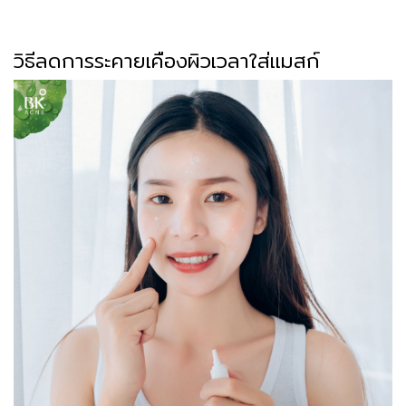
วิธีลดการระคายเคืองผิวเวลาใส่แมสก์