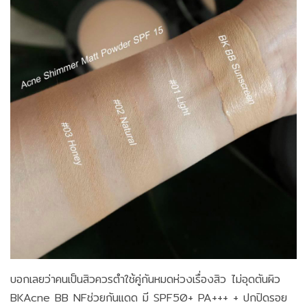
‪บอกเลยว่าคนเป็นสิวควรตำใช้คู่กันหมดห่วงเรื่องสิว ไม่อุดตันผิว
BKAcne BB NFช่วยกันแดด มี SPF50+ PA+++ + ปกปิดรอย