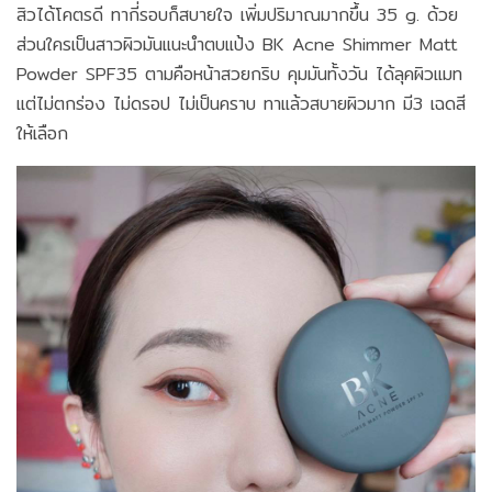
สิวได้โคตรดี ทากี่รอบก็สบายใจ เพิ่มปริมาณมากขึ้น 35 g. ด้วย
ส่วนใครเป็นสาวผิวมันแนะนำตบแป้ง BK Acne Shimmer Matt
Powder SPF35 ตามคือหน้าสวยกริบ คุมมันทั้งวัน ได้ลุคผิวเเมท
เเต่ไม่ตกร่อง ไม่ดรอป ไม่เป็นคราบ ทาเเล้วสบายผิวมาก มี3 เฉดสี
ให้เลือก