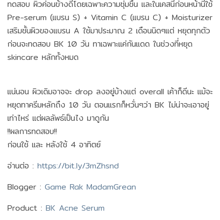
ทดสอบ ผิวค่อนข้างดีโดยเฉพาะความชุ่มชื้น และในเคสนี้ก่อนหน้านี้ใช้
Pre-serum (แบรน S) + Vitamin C (แบรน C) + Moisturizer
เสริมชั้นผิวของแบรน A ใช้มาประมาณ 2 เดือนนิดๆแต่ หยุดทุกตัว
ก่อนจะทดสอบ BK 10 วัน ทาเฉพาะแค่กันแดด ในช่วงที่หยุด
skincare หลักทั้งหมด
แน่นอน ผิวเดิมอาจจะ drop ลงอยู่บ้างแต่ overall เค้าก็ดีนะ แม้จะ
หยุดทาครีมหลักถึง 10 วัน ตอนแรกก็หวั่นๆว่า BK ไม่น่าจะเอาอยู่
เท่าไหร่ แต่ผลลัพธ์เป็นไง มาดูกัน
!!ผลการทดสอบ!!
ก่อนใช้ และ หลังใช้ 4 อาทิตย์
อ่านต่อ :
https://bit.ly/3mZhsnd
Blogger :
Game Rak MadamGrean
Product :
BK Acne Serum