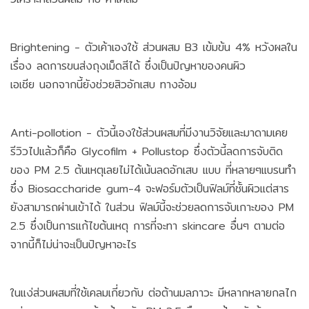
Brightening - ตัวเค้าเองใช้ ส่วนผสม B3 เข้มข้น 4% หวังผลใน
เรื่อง ลดการขนส่งถุงเม็ดสีได้ ซึ่งเป็นปัญหาของคนผิว
เอเชีย นอกจากนี้ยังช่วยสิวอักเสบ ทางอ้อม
Anti-pollotion - ตัวนี้เองใช้ส่วนผสมที่มีงานวิจัยและมาดามเคย
รีวิวไปแล้วก็คือ Glycofilm + Pollustop ซึ่งตัวนี้ลดการจับติด
ของ PM 2.5 ต้นเหตุเลยไม่ได้เน้นลดอักเสบ แบบ ที่หลายๆแบรนทำ
ซึ่ง Biosaccharide gum-4 จะฟอร์มตัวเป็นฟิลม์ที่ชั้นผิวแต่สาร
ยังสามารถผ่านเข้าได้ ในส่วน ฟิลม์นี้จะช่วยลดการจับเกาะของ PM
2.5 ซึ่งเป็นการแก้ไขต้นเหตุ การที่จะทา skincare อื่นๆ ตามต่อ
จากนี้ก็ไม่น่าจะเป็นปัญหาอะไร
ในแง่ส่วนผสมที่ใช้เคลมเกี่ยวกับ ต่อต้านมลภาวะ มีหลากหลายกลไก