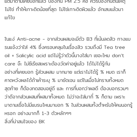
แต่มาดามเคยบอกแล้ว ป้องกัน PM 2.5 คือ ควรป้องกันต้นเหตุ
ไม่ใช่ ทำให้เกาะติดน้อยที่สุด ไม่ใช่เกาะติดผิวแล้ว อักเสบแล้วมา
แก้ไข
ในแง่ Anti-acne - จากส่วนผสมจะมีตัว B3 ที่เน้นลดสิว ทางแบ
รนแจ้งว่าใส่ 4% ซึ่งครอบคลุมในเรื่องสิว รวมถึงมี Tea tree
oil + Salicylic acid แต่ไม่รู้ว่าตัวนี้นางใส่มา เยอะไหม don’t
care จ๊ะ ไม่ซีเรียสเพราะต้องวัดค่าอยู่แล้ว ได้ไม่ได้รู้กัน
อย่างที่เคยบอก รู้ส่วนผสม มากมาย แต่เราไม่ได้รู้ % หมด เราก็
คาดหวังผลได้ถ้าเค้าระบุ % มาชัดเจน แต่ในเมื่อไม่ทราบทั้งหมด
สุดท้าย ก็ต้องทดสอบอยู่ดี และ การที่บอกว่าผลดี ต้องบอกรวมๆ
ว่าดีจากส่วนผสมที่ผสมาทั้งหมด ไม่ว่าจะใส่มากี่ % ก็ตาม เพราะ
มาดามเชื่อไม่มีแบรนไหนมาบอก % ในส่วนผสมทั้งตำหรับให้คนนอกรู้
หรอก อย่างมากก็ 1-3 ตัวหลักๆๆ
สิ่งที่น่าสนใจของ BK