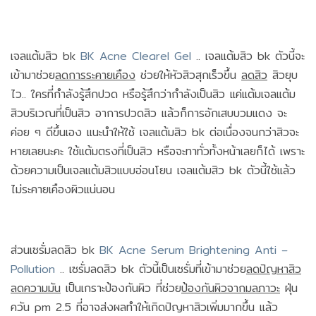
เจลแต้มสิว bk
BK Acne Clearel Gel
.. เจลแต้มสิว bk ตัวนี้จะ
เข้ามาช่วย
ลดการระคายเคือง
ช่วยให้หัวสิวสุกเร็วขึ้น
ลดสิว
สิวยุบ
ไว.. ใครที่กำลังรู้สึกปวด หรือรู้สึกว่ากำลังเป็นสิว แค่แต้มเจลแต้ม
สิวบริเวณที่เป็นสิว อาการปวดสิว แล้วก็การอักเสบบวมแดง จะ
ค่อย ๆ ดีขึ้นเอง แนะนำให้ใช้ เจลแต้มสิว bk ต่อเนื่องจนกว่าสิวจะ
หายเลยนะคะ ใช้แต้มตรงที่เป็นสิว หรือจะทาทั่วทั้งหน้าเลยก็ได้ เพราะ
ด้วยความเป็นเจลแต้มสิวแบบอ่อนโยน เจลแต้มสิว bk ตัวนี้ใช้แล้ว
ไม่ระคายเคืองผิวแน่นอน
ส่วนเซรั่มลดสิว bk
BK Acne Serum Brightening Anti –
Pollution
.. เซรั่มลดสิว bk ตัวนี้เป็นเซรั่มที่เข้ามาช่วย
ลดปัญหาสิว
ลดความมัน
เป็นเกราะป้องกันผิว ที่ช่วย
ป้องกันผิวจากมลภาวะ
ฝุ่น
ควัน pm 2.5 ที่อาจส่งผลทำให้เกิดปัญหาสิวเพิ่มมากขึ้น แล้ว