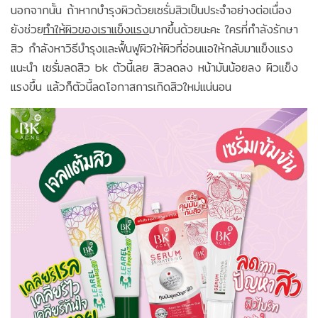
นอกจากนั้น ถ้าหากบำรุงผิวด้วยเซรั่มสิวเป็นประจำอย่างต่อเนื่อง
ยังช่วย
ทำให้ผิวของเราแข็งแรง
มากขึ้นด้วยนะคะ ใครที่กำลังรักษา
สิว กำลังหาวิธีบำรุงและฟื้นฟูผิวให้ผิวที่อ่อนแอให้กลับมาแข็งแรง
แนะนำ เซรั่มลดสิว bk ตัวนี้เลย สิวลดลง หน้ามันน้อยลง ผิวแข็ง
แรงขึ้น แล้วก็ตัวนี้ลดโอกาสการเกิดสิวใหม่แน่นอน