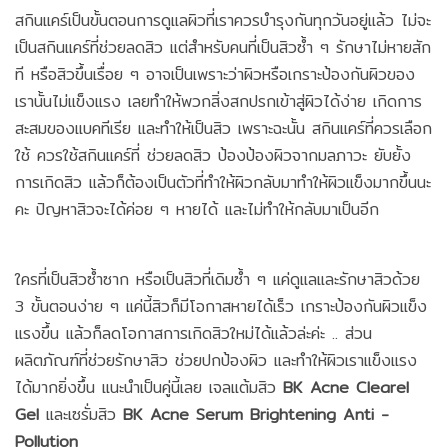
สกินแคร์เป็นขั้นตอนการดูแลผิวที่เราควรบำรุงกันทุกวันอยู่แล้ว ไม่จะ
เป็นสกินแคร์ที่ช่วยลดสิว แต่สำหรับคนที่เป็นสิวซ้ำ ๆ รักษาไม่หายสัก
ที หรือสิวขึ้นเรื่อย ๆ อาจเป็นเพราะว่าผิวหรือเกราะป้องกันผิวของ
เรานั้นไม่แข็งแรง เลยทำให้พวกสิ่งสกปรกเข้าสู่ผิวได้ง่าย เกิดการ
สะสมของแบคทีเรีย และทำให้เป็นสิว เพราะฉะนั้น สกินแคร์ที่ควรเลือก
ใช้ ควรใช้สกินแคร์ที่ ช่วยลดสิว ป้องป้องผิวจากมลภาวะ ยับยั้ง
การเกิดสิว แล้วก็ต้องเป็นตัวที่ทำให้ผิวกลับมาทำให้ผิวแข็งมากขึ้นนะ
คะ ปัญหาสิวจะได้ค่อย ๆ หายได้ และไม่ทำให้กลับมาเป็นอีก
ใครที่เป็นสิวซ้ำซาก หรือเป็นสิวที่เดิมซ้ำ ๆ แค่ดูแลและรักษาสิวด้วย
3 ขั้นตอนง่าย ๆ แค่นี้สิวก็มีโอกาสหายได้เร็ว เกราะป้องกันผิวแข็ง
แรงขึ้น แล้วก็ลดโอกาสการเกิดสิวใหม่ได้แล้วล่ะค่ะ .. ส่วน
ผลิตภัณฑ์ที่ช่วยรักษาสิว ช่วยปกป้องผิว และทำให้ผิวเราแข็งแรง
ได้มากยิ่งขึ้น แนะนำเป็นคู่นี้เลย เจลแต้มสิว
BK Acne Clearel
Gel
และเซรั่มสิว
BK Acne Serum Brightening Anti -
Pollution