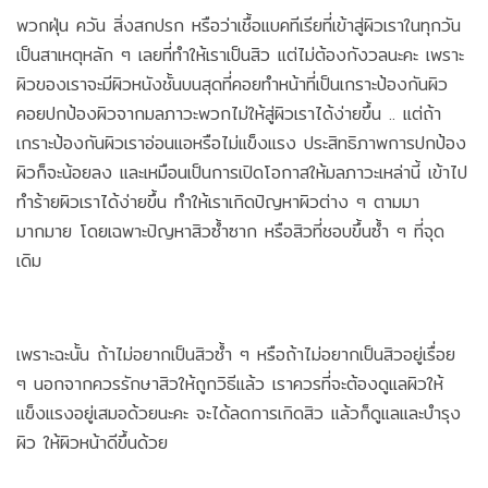
พวกฝุ่น ควัน สิ่งสกปรก หรือว่าเชื้อแบคทีเรียที่เข้าสู่ผิวเราในทุกวัน
เป็นสาเหตุหลัก ๆ เลยที่ทำให้เราเป็นสิว แต่ไม่ต้องกังวลนะคะ เพราะ
ผิวของเราจะมีผิวหนังชั้นบนสุดที่คอยทำหน้าที่เป็นเกราะป้องกันผิว
คอยปกป้องผิวจากมลภาวะพวกไม่ให้สู่ผิวเราได้ง่ายขึ้น .. แต่ถ้า
เกราะป้องกันผิวเราอ่อนแอหรือไม่แข็งแรง ประสิทธิภาพการปกป้อง
ผิวก็จะน้อยลง และเหมือนเป็นการเปิดโอกาสให้มลภาวะเหล่านี้ เข้าไป
ทำร้ายผิวเราได้ง่ายขึ้น ทำให้เราเกิดปัญหาผิวต่าง ๆ ตามมา
มากมาย โดยเฉพาะปัญหาสิวซ้ำซาก หรือสิวที่ชอบขึ้นซ้ำ ๆ ที่จุด
เดิม
เพราะฉะนั้น ถ้าไม่อยากเป็นสิวซ้ำ ๆ หรือถ้าไม่อยากเป็นสิวอยู่เรื่อย
ๆ นอกจากควรรักษาสิวให้ถูกวิธีแล้ว เราควรที่จะต้องดูแลผิวให้
แข็งแรงอยู่เสมอด้วยนะคะ จะได้ลดการเกิดสิว แล้วก็ดูแลและบำรุง
ผิว ให้ผิวหน้าดีขึ้นด้วย