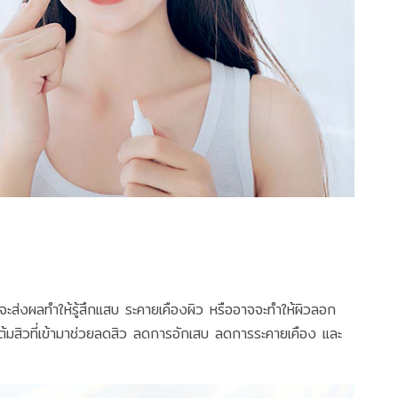
จะส่งผลทำให้รู้สึกแสบ ระคายเคืองผิว หรืออาจจะทำให้ผิวลอก
จลแต้มสิวที่เข้ามาช่วยลดสิว ลดการอักเสบ ลดการระคายเคือง และ