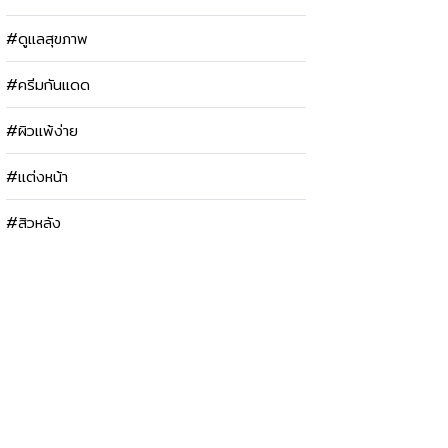
#ดูแลสุขภาพ
#ครีมกันแดด
#ผิวแพ้ง่าย
#แต่งหน้า
#สิวหลัง