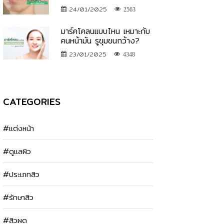
24/01/2025
2563
มาร์คโคลนแบบไหน เหมาะกับ
คนหน้ามัน รูขุมขนกว้าง?
23/01/2025
4348
CATEGORIES
#แต่งหน้า
#ดูแลผิว
#ประเภทสิว
#รักษาสิว
#สิวผด