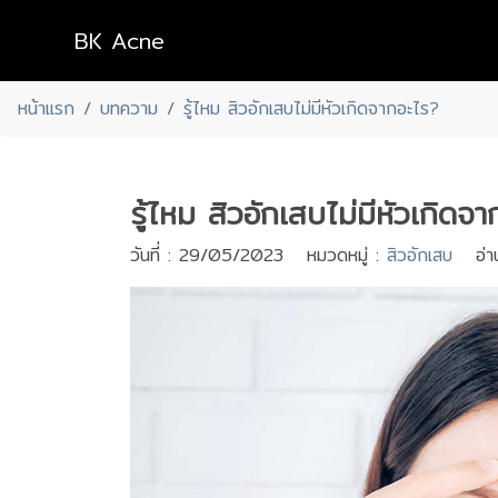
BK Acne
หน้าแรก
บทความ
รู้ไหม สิวอักเสบไม่มีหัวเกิดจากอะไร?
รู้ไหม สิวอักเสบไม่มีหัวเกิดจ
วันที่ : 29/05/2023 หมวดหมู่ :
สิวอักเสบ
อ่าน