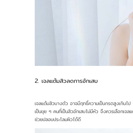
2. เจลแต้มสิวลดการอักเสบ
เจลแต้มสิวบางตัว อาจมีฤทธิ์ความเป็นกรดสูงเกินไป 
เป็นขุย ๆ คนที่เป็นสิวอักเสบไม่มีหัว จึงควรเลือกเ
ช่วยปลอบประโลมผิวได้ดี