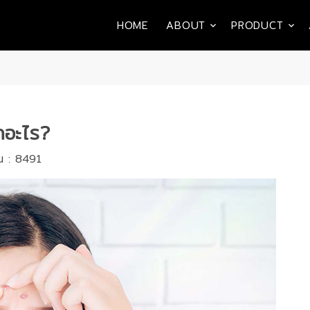
HOME
ABOUT
PRODUCT
ากอะไร?
 : 8491