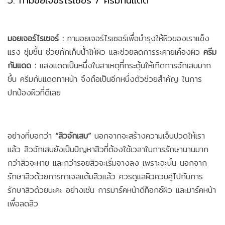
5. ทามอยเจอร์ไรเซอร์ / ครีมกันแดด
มอยเจอร์ไรเซอร์ :
ทามอยเจอร์ไรเซอร์เพื่อบำรุงให้ผิวของเราแข็ง
แรง ชุ่มชื้น ช่วยกักเก็บน้ำให้ผิว และช่วยลดการระคายเคืองผิว
ครีม
กันแดด :
แสงแดดเป็นหนึ่งในสาเหตุที่กระตุ้นให้เกิดการอักเสบมาก
ขึ้น ครีมกันแดดทาหน้า จึงถือเป็นอีกหนึ่งตัวช่วยสำคัญ ในการ
ปกป้องผิวที่ดีเลย
อย่างที่บอกว่า
“สิวอักเสบ”
นอกจากจะสร้างความเจ็บปวดให้เรา
แล้ว สิวอักเสบยังเป็นปัญหาสิวที่ต้องใช้เวลาในการรักษานานมาก
กว่าสิวจะหาย และกว่ารอยสิวจะเริ่มจางลง เพราะฉะนั้น นอกจาก
รักษาสิวด้วยการทาเจลแต้มสิวแล้ว ควรดูแลผิวควบคู่ไปกับการ
รักษาสิวด้วยนะคะ อย่างเช่น การมาร์คหน้าดีท็อกซ์ผิว และมาร์คหน้า
เพื่อลดสิว