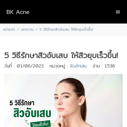
BK Acne
หน้าแรก
บทความ
5 วิธีรักษาสิวอับเสบ ให้สิวยุบเร็วขึ้น!
5 วิธีรักษาสิวอับเสบ ให้สิวยุบเร็วขึ้น!
วันที่ : 01/06/2023 หมวดหมู่ :
สิวอักเสบ
อ่าน : 1536