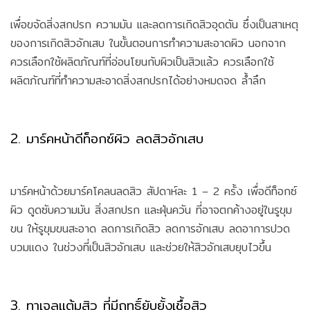
เพื่อขจัดสิ่งสกปรก ความมัน และลดการเกิดสิวอุดตัน ซึ่งเป็นสาเหตุ
ของการเกิดสิวอักเสบ ในขั้นตอนการทำความสะอาดผิว นอกจาก
ควรเลือกใช้ผลิตภัณฑ์ที่อ่อนโยนกับผิวเป็นสิวแล้ว ควรเลือกใช้
ผลิตภัณฑ์ที่ทำความสะอาดสิ่งสกปรกได้อย่างหมดจด ล้ำลึก
2. มาร์คหน้าดีท็อกซ์ผิว ลดสิวอักเสบ
มาร์คหน้าด้วยมาร์คโคลนลดสิว สัปดาห์ละ 1 – 2 ครั้ง เพื่อดีท็อกซ์
ผิว ดูดซับความมัน สิ่งสกปรก และฝุ่นควัน ที่อาจตกค้างอยู่ในรูขุม
ขน ให้รูขุมขนสะอาด ลดการเกิดสิว ลดการอักเสบ ลดอาการปวด
บวมแดง ในช่วงที่เป็นสิวอักเสบ และช่วยให้สิวอักเสบยุบไวขึ้น
3. ทาเจลแต้มสิว ที่มีฤทธิ์ยับยั้งเชื้อสิว