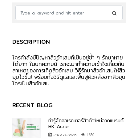
DESCRIPTION
ใครกำลังมีปัญหาสิวอักเสบที่เป็นอยู่ซ้ำ ๆ รักษาหาย
ได้ยาก ในบทความนี้ เราจะมาทำความเข้าใจเกี่ยวกับ
สาเหตุของการเกิดสิวอักเสบ วิธีรักษาสิวอักเสบให้สิว
ยุบไวขึ้น! พร้อมทั้งวิธีดูแลและฟื้นฟูผิวหลังจากสิวยุบ
ใครเป็นสิวอักเสบ..
RECENT BLOG
ทำรู้จักคอเรคเตอร์สิวตัวใหม่จากแบรนด์
BK Acne
23/07/2026
1650