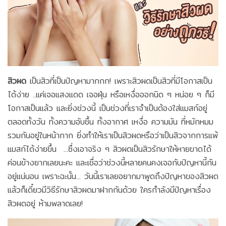
สิวผด
เป็นสิวที่เป็นปัญหามากกก! เพราะสิวผดเป็นสิวที่มีโอกาสเป็น
ได้ง่าย ..แค่เจอแสงแดด เจอฝุ่น หรือเหงื่อออกนิด ๆ หน่อย ๆ ก็มี
โอกาสเป็นแล้ว และยิ่งช่วงนี้ เป็นช่วงที่เราจำเป็นต้องใส่แมสก์อยู่
ตลอดทั้งวัน ทั้งความอับชื้น ทั้งอากาศ เหงื่อ ความมัน ที่หมักหมม
รวมกันอยู่ในหน้ากาก ยิ่งทำให้เราเป็นสิวผดหรือว่าเป็นสิวจากการแพ้
แมสก์ได้ง่ายขึ้น ...ซึ่งเอาจริง ๆ สิวผดเป็นสิวรักษาให้หายขาดได้
ค่อนข้างยากเลยนะคะ และเชื่อว่าช่วงนี้หลายคนคงเจอกับปัญหานี้กัน
อยู่แน่นอน เพราะฉะนั้น... วันนี้เราเลยอยากมาพูดถึงปัญหาของสิวผด
แล้วก็เดี๋ยวมีวิธีรักษาสิวผดมาฝากกันด้วย ใครกำลังมีปัญหาเรื่อง
สิวผดอยู่ ห้ามพลาดเลย!