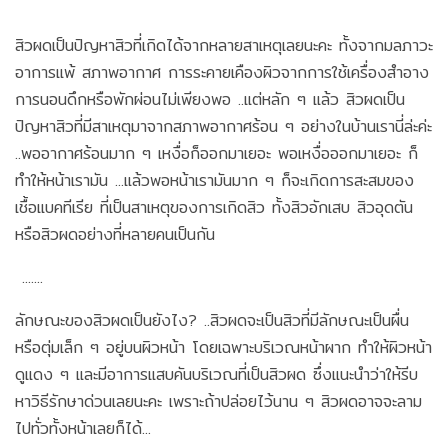
สิวผดเป็นปัญหาสิวที่เกิดได้จากหลายสาเหตุเลยนะคะ ทั้งจากมลภาวะ
อาการแพ้ สภาพอากาศ การระคายเคืองผิวจากการใช้เครื่องสำอาง
การนอนดึกหรือพักผ่อนไม่เพียงพอ ..แต่หลัก ๆ แล้ว สิวผดเป็น
ปัญหาสิวที่มีสาเหตุมาจากสภาพอากาศร้อน ๆ อย่างในบ้านเรานี่ล่ะค่ะ
..พออากาศร้อนมาก ๆ เหงื่อก็ออกมาเยอะ พอเหงื่อออกมาเยอะ ก็
ทำให้หน้าเรามัน ...แล้วพอหน้าเรามันมาก ๆ ก็จะเกิดการสะสมของ
เชื้อแบคทีเรีย ที่เป็นสาเหตุของการเกิดสิว ทั้งสิวอักเสบ สิวอุดตัน
หรือสิวผดอย่างที่หลายคนเป็นกัน
.......
ลักษณะของสิวผดเป็นยังไง? ..สิวผดจะเป็นสิวที่มีลักษณะเป็นผื่น
หรือตุ่มเล็ก ๆ อยู่บนผิวหน้า โดยเฉพาะบริเวณหน้าผาก ทำให้ผิวหน้า
ดูแดง ๆ และมีอาการแสบคันบริเวณที่เป็นสิวผด ซึ่งแนะนำว่าให้รีบ
หาวิธีรักษาด่วนเลยนะคะ เพราะถ้าปล่อยไว้นาน ๆ สิวผดอาจจะลาม
ไปทั่วทั้งหน้าเลยก็ได้...