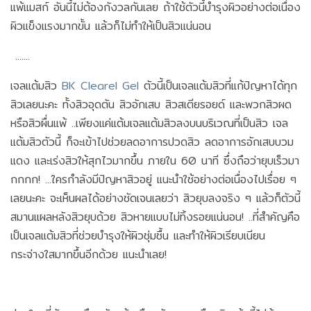
แพ้แมสก์ อันนี้ไม่ต้องกังวลกันเลย ถ้าใช้ตัวนี้บำรุงผิวอย่างต่อเนื่อง
ผิวแข็งแรงมากขั้น แล้วก็ไม่ทำให้เป็นสิวแน่นอน
.......
เจลแต้มสิว
BK Clearel Gel
ตัวนี้เป็นเจลแต้มสิวที่แก้ปัญหาได้ทุก
สิวเลยนะคะ ทั้งสิวอุดตัน สิวอักเสบ สิวสเตียรอยด์ และพวกสิวผด
หรือสิวผื่นแพ้ ..เพียงแค่แต้มเจลแต้มสิวลงบนบริเวณที่เป็นสิว เจล
แต้มสิวตัวนี้ ก็จะเข้าไปช่วยลดอาการปวดสิว ลดอาการอักเสบบวม
แดง และเร่งสิวให้สุกไวมากขึ้น ภายใน 60 นาที ซึ่งถือว่ายุบเร็วมา
กกกก! ...ใครกำลังมีปัญหาสิวอยู่ แนะนำใช้อย่างต่อเนื่องไปเรื่อย ๆ
เลยนะคะ จะเห็นผลได้อย่างชัดเจนเลยว่า สิวยุบลงจริง ๆ แล้วก็ตัวนี้
สมานแผลหลังสิวยุบด้วย สิวหายแบบไม่ทิ้งรอยแน่นอน! ..ที่สำคัญคือ
เป็นเจลแต้มสิวที่ช่วยบำรุงให้ผิวชุ่มชื้น และทำให้ผิวเรียบเนียน
กระจ่างใสมากขึ้นอีกด้วย แนะนำเลย!