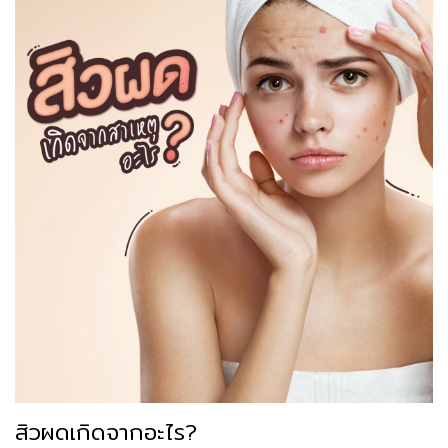
สิวผดเกิดจากอะไร?