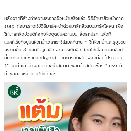
หลังจากที่ล้างทำความสะอาดผิวหน้าเสร็จแล้ว วิธีรักษาสิวหน้ากาก
step ต่อมาเราจะใช้วิธีมาร์คหน้าด้วยมาส์กสิวแบบมาร์คโคลน เพื่อ
ให้มาส์กสิวช่วยดีท็อกซ์ผิวดูดซับความมัน สิ่งสกปรก แล้วก็
แบคทีเรียที่อยู่บนผิวหน้าเวลาเราใส่แมสก์นาน ๆ ให้ผิวหน้าและรูขุมขน
สะอาดขึ้น ช่วยลดปัญหาสิว ลดการเกิดสิว โดยให้เลือกมาส์กสิวตัว
ที่มีสารสกัดที่ช่วยลดปัญหาสิว ลดการอักเสบ พอกทิ้งไว้ประมาณ
15 นาที แล้วล้างออกด้วยน้ำสะอาด พอกสักสัปดาห์ละ 2 ครั้ง ก็
ช่วยลดสิวหน้ากากได้แล้วค่ะ