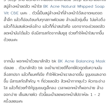
สบู่ล้างหน้าลดสิว หน้าใส
BK Acne Natural Whipped Soap
Vit C&E
นะคะ .. ตัวนี้เป็นสบู่ล้างหน้าที่ล้างหน้าได้สะอาดหมดจด
ล้ำลึก แล้วก็อ่อนโยนกับทุกสภาพผิวเลย ล้างแล้วชุ่มชื้น ไม่แห้งตึง
แล้วก็ไม่แสบผิวหลังล้าง แล้วก็ที่น่าสนใจคือ บอกจากจะช่วยลดสิว
ลดหน้ามันได้แล้ว ยังมีสารสกัดจากส้มยูสุ ช่วยทำให้หน้าใสมากขึ้น
ด้วยนะคะ
จากนั้น พอกหน้าด้วยมาส์กสิว bk
BK Acne Balancing Mask
ต่อเลย .. ตัวมาส์กสิว bk จะเข้ามาช่วยดีท็อกซ์ผิวดูดซับความมัน
สิ่งสกปรก แล้วก็แบคทีเรีย ทำให้ผิวหน้าเราสะอาดขึ้น รูขุมขนสะอาด
ขึ้น มีสารสกัดสำคัญ ๆ ที่ช่วยลดสิว สิวหน้ากากยุบไว ผิวกระจ่าง
ใส แล้วก็ช่วยทำให้รูขุมขนดูเล็กลง เวลาพอกหน้าก็พอกง่าย ล้าง
ออกง่าย เย็นสบายผิว ตัวนี้แนะนำเลยพอกหน้าสัปดาห์ละ 1 - 2
ครั้งเลยนะคะ